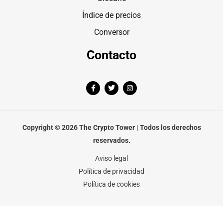
Índice de precios
Conversor
Contacto
F
T
I
a
w
n
c
i
s
e
t
t
b
t
a
o
e
g
o
r
r
Copyright © 2026 The Crypto Tower | Todos los derechos
k
a
-
m
reservados.
f
Aviso legal
Política de privacidad
Política de cookies