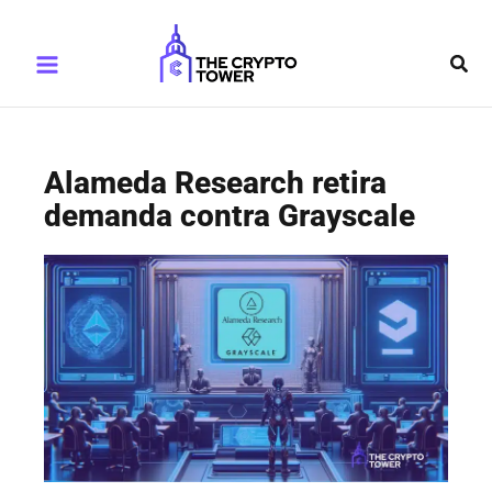
Ir
Main
al
Busc
Menu
contenido
Alameda Research retira
demanda contra Grayscale