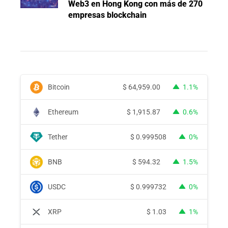
Web3 en Hong Kong con más de 270
empresas blockchain
Bitcoin
$
64,959.00
1.1%
Ethereum
$
1,915.87
0.6%
Tether
$
0.999508
0%
BNB
$
594.32
1.5%
USDC
$
0.999732
0%
XRP
$
1.03
1%