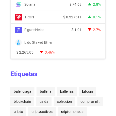
Solana
$
74.68
2.8%
TRON
$
0.327511
0.1%
Figure Heloc
$
1.01
2.7%
Lido Staked Ether
$
2,265.05
3.46%
Etiquetas
balenciaga
ballena
ballenas
bitcoin
blockchain
caída
colección
comprar nft
cripto
criptoactivos
criptomoneda