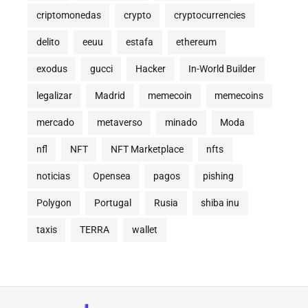
criptomonedas
crypto
cryptocurrencies
delito
eeuu
estafa
ethereum
exodus
gucci
Hacker
In-World Builder
legalizar
Madrid
memecoin
memecoins
mercado
metaverso
minado
Moda
nfl
NFT
NFT Marketplace
nfts
noticias
Opensea
pagos
pishing
Polygon
Portugal
Rusia
shiba inu
taxis
TERRA
wallet