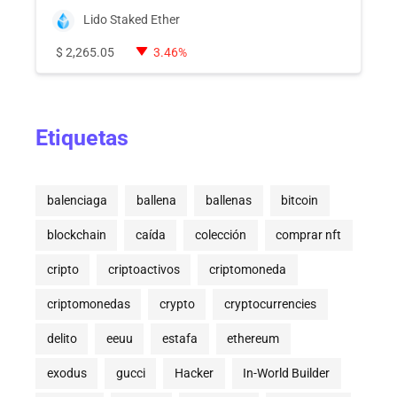
Lido Staked Ether
$
2,265.05
3.46%
Etiquetas
balenciaga
ballena
ballenas
bitcoin
blockchain
caída
colección
comprar nft
cripto
criptoactivos
criptomoneda
criptomonedas
crypto
cryptocurrencies
delito
eeuu
estafa
ethereum
exodus
gucci
Hacker
In-World Builder