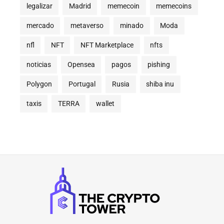
legalizar
Madrid
memecoin
memecoins
mercado
metaverso
minado
Moda
nfl
NFT
NFT Marketplace
nfts
noticias
Opensea
pagos
pishing
Polygon
Portugal
Rusia
shiba inu
taxis
TERRA
wallet