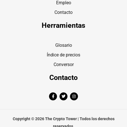
Empleo
Contacto
Herramientas
Glosario
Índice de precios
Conversor
Contacto
F
T
I
a
w
n
c
i
s
e
t
t
b
t
a
o
e
g
o
r
r
Copyright © 2026 The Crypto Tower | Todos los derechos
k
a
-
m
reservados.