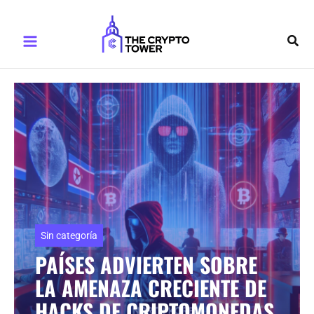
Ir
Main
al
Busc
Menu
contenido
Sin categoría
PAÍSES ADVIERTEN SOBRE
LA AMENAZA CRECIENTE DE
HACKS DE CRIPTOMONEDAS