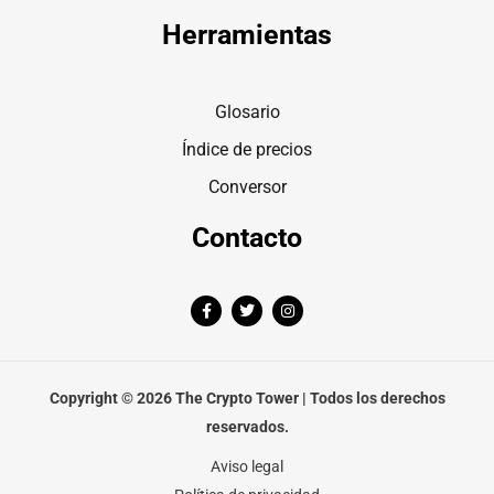
Herramientas
Glosario
Índice de precios
Conversor
Contacto
F
T
I
a
w
n
c
i
s
e
t
t
b
t
a
o
e
g
o
r
r
Copyright © 2026 The Crypto Tower | Todos los derechos
k
a
-
m
reservados.
f
Aviso legal