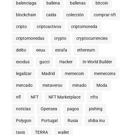
balenciaga
ballena
ballenas
bitcoin
blockchain
caída
colección
comprar nft
cripto
criptoactivos
criptomoneda
criptomonedas
crypto
cryptocurrencies
delito
eeuu
estafa
ethereum
exodus
gucci
Hacker
In-World Builder
legalizar
Madrid
memecoin
memecoins
mercado
metaverso
minado
Moda
nfl
NFT
NFT Marketplace
nfts
noticias
Opensea
pagos
pishing
Polygon
Portugal
Rusia
shiba inu
taxis
TERRA
wallet