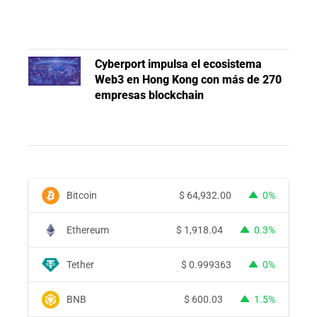
Cyberport impulsa el ecosistema
Web3 en Hong Kong con más de 270
empresas blockchain
Bitcoin
$
64,932.00
0%
Ethereum
$
1,918.04
0.3%
Tether
$
0.999363
0%
BNB
$
600.03
1.5%