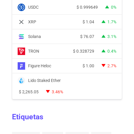
USDC
$
0.999649
0%
XRP
$
1.04
1.7%
Solana
$
76.07
3.1%
TRON
$
0.328729
0.4%
Figure Heloc
$
1.00
2.7%
Lido Staked Ether
$
2,265.05
3.46%
Etiquetas