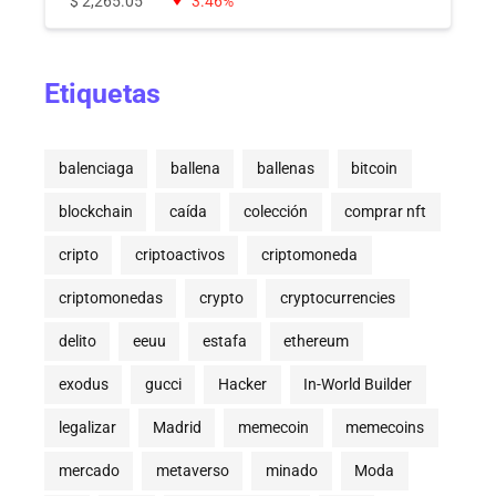
$
2,265.05
3.46%
Etiquetas
balenciaga
ballena
ballenas
bitcoin
blockchain
caída
colección
comprar nft
cripto
criptoactivos
criptomoneda
criptomonedas
crypto
cryptocurrencies
delito
eeuu
estafa
ethereum
exodus
gucci
Hacker
In-World Builder
legalizar
Madrid
memecoin
memecoins
mercado
metaverso
minado
Moda