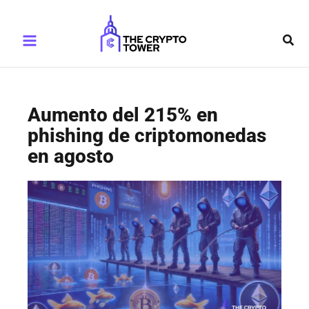
Ir
Main
al
Busc
Menu
contenido
Aumento del 215% en
phishing de criptomonedas
en agosto