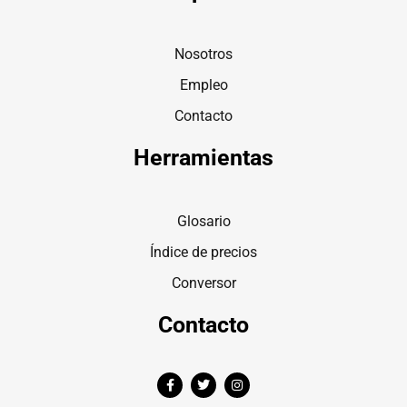
Nosotros
Empleo
Contacto
Herramientas
Glosario
Índice de precios
Conversor
Contacto
F
T
I
a
w
n
c
i
s