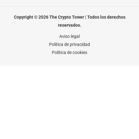
e
t
t
b
t
a
o
e
g
o
r
r
Copyright © 2026 The Crypto Tower | Todos los derechos
k
a
-
m
reservados.
f
Aviso legal
Política de privacidad
Política de cookies