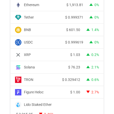
Ethereum
$
1,913.81
0%
Tether
$
0.999371
0%
BNB
$
601.50
1.4%
USDC
$
0.999619
0%
XRP
$
1.03
0.2%
Solana
$
76.23
2.1%
TRON
$
0.329412
0.6%
Figure Heloc
$
1.00
2.7%
Lido Staked Ether