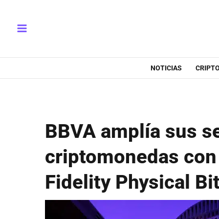
Ir
Main
al
Menu
contenido
NOTICIAS
CRIPT
BBVA amplía sus se
criptomonedas con 
Fidelity Physical B