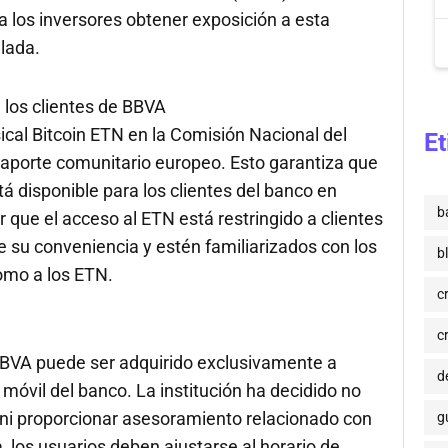
 a los inversores obtener exposición a esta
lada.
 los clientes de BBVA
sical Bitcoin ETN en la Comisión Nacional del
Et
aporte comunitario europeo. Esto garantiza que
á disponible para los clientes del banco en
b
que el acceso al ETN está restringido a clientes
 su conveniencia y estén familiarizados con los
b
como a los ETN.
c
c
r BBVA puede ser adquirido exclusivamente a
de
 móvil del banco. La institución ha decidido no
s ni proporcionar asesoramiento relacionado con
g
 los usuarios deben ajustarse al horario de