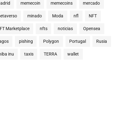
adrid
memecoin
memecoins
mercado
etaverso
minado
Moda
nfl
NFT
FT Marketplace
nfts
noticias
Opensea
agos
pishing
Polygon
Portugal
Rusia
hiba inu
taxis
TERRA
wallet