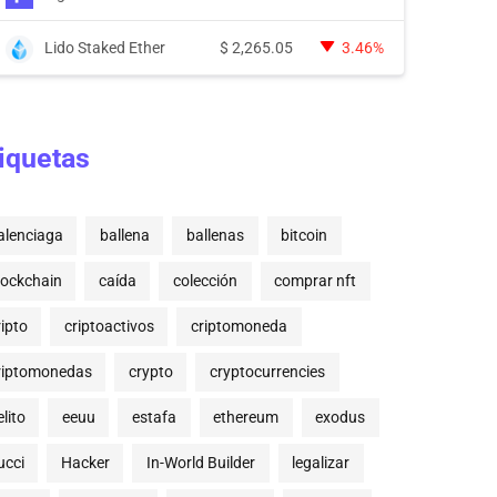
Lido Staked Ether
$
2,265.05
3.46%
iquetas
alenciaga
ballena
ballenas
bitcoin
lockchain
caída
colección
comprar nft
ripto
criptoactivos
criptomoneda
riptomonedas
crypto
cryptocurrencies
lito
eeuu
estafa
ethereum
exodus
ucci
Hacker
In-World Builder
legalizar