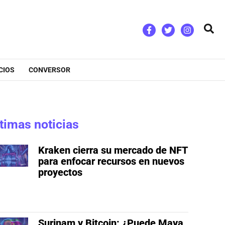
Bus
CIOS
CONVERSOR
timas noticias
Kraken cierra su mercado de NFT
para enfocar recursos en nuevos
proyectos
Surinam y Bitcoin: ¿Puede Maya