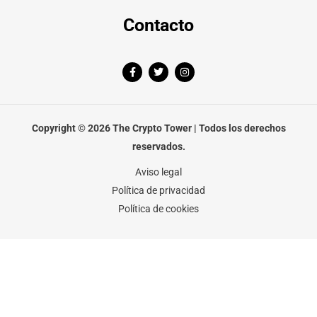
Contacto
F
T
I
a
w
n
c
i
s
e
t
t
b
t
a
o
e
g
o
r
r
Copyright © 2026 The Crypto Tower | Todos los derechos
k
a
-
m
reservados.
f
Aviso legal
Política de privacidad
Política de cookies