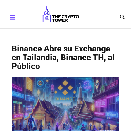
Ir
Main
al
Busc
Menu
contenido
Binance Abre su Exchange
en Tailandia, Binance TH, al
Público