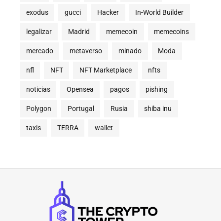
exodus
gucci
Hacker
In-World Builder
legalizar
Madrid
memecoin
memecoins
mercado
metaverso
minado
Moda
nfl
NFT
NFT Marketplace
nfts
noticias
Opensea
pagos
pishing
Polygon
Portugal
Rusia
shiba inu
taxis
TERRA
wallet