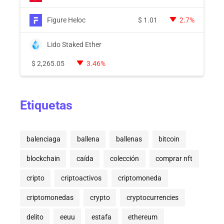
Figure Heloc
$
1.01
2.7%
Lido Staked Ether
$
2,265.05
3.46%
Etiquetas
balenciaga
ballena
ballenas
bitcoin
blockchain
caída
colección
comprar nft
cripto
criptoactivos
criptomoneda
criptomonedas
crypto
cryptocurrencies
delito
eeuu
estafa
ethereum