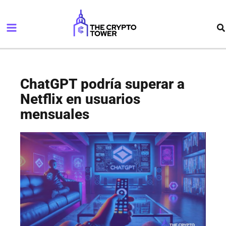
Ir
Main
al
Bu
Menu
contenido
ChatGPT podría superar a
Netflix en usuarios
mensuales