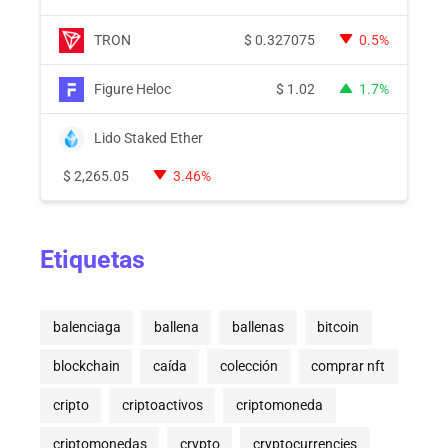
TRON
$
0.327075
0.5%
Figure Heloc
$
1.02
1.7%
Lido Staked Ether
$
2,265.05
3.46%
Etiquetas
balenciaga
ballena
ballenas
bitcoin
blockchain
caída
colección
comprar nft
cripto
criptoactivos
criptomoneda
criptomonedas
crypto
cryptocurrencies