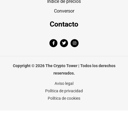
Índice de precios
Conversor
Contacto
F
T
I
a
w
n
c
i
s
e
t
t
b
t
a
o
e
g
o
r
r
Copyright © 2026 The Crypto Tower | Todos los derechos
k
a
-
m
reservados.
f
Aviso legal
Política de privacidad
Política de cookies