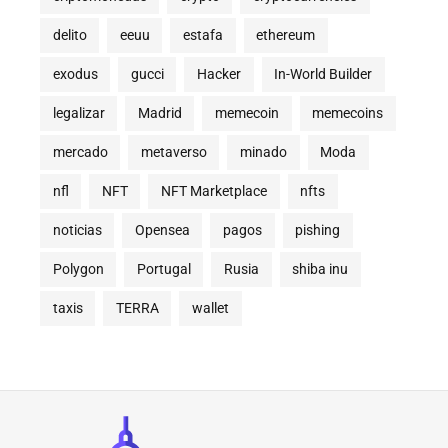
delito
eeuu
estafa
ethereum
exodus
gucci
Hacker
In-World Builder
legalizar
Madrid
memecoin
memecoins
mercado
metaverso
minado
Moda
nfl
NFT
NFT Marketplace
nfts
noticias
Opensea
pagos
pishing
Polygon
Portugal
Rusia
shiba inu
taxis
TERRA
wallet