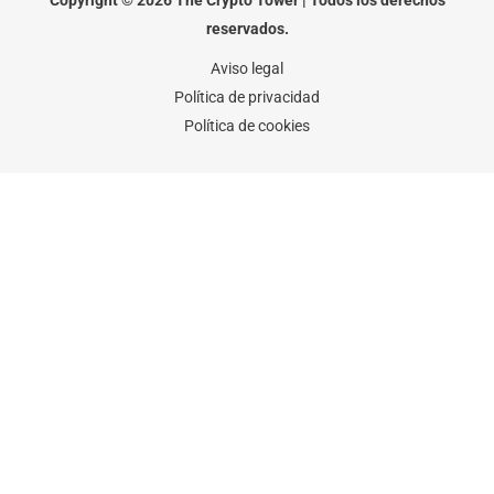
Copyright © 2026 The Crypto Tower | Todos los derechos
k
a
-
m
reservados.
f
Aviso legal
Política de privacidad
Política de cookies