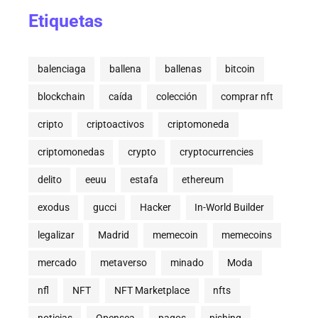
Etiquetas
balenciaga
ballena
ballenas
bitcoin
blockchain
caída
colección
comprar nft
cripto
criptoactivos
criptomoneda
criptomonedas
crypto
cryptocurrencies
delito
eeuu
estafa
ethereum
exodus
gucci
Hacker
In-World Builder
legalizar
Madrid
memecoin
memecoins
mercado
metaverso
minado
Moda
nfl
NFT
NFT Marketplace
nfts