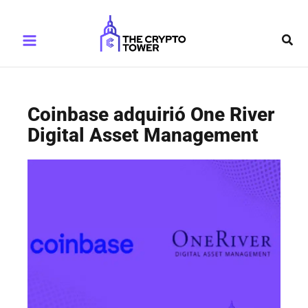
Ir
Main
al
Busc
Menu
contenido
Coinbase adquirió One River
Digital Asset Management