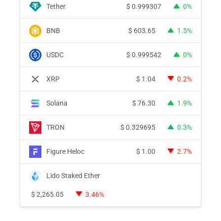
Tether
$
0.999307
0%
BNB
$
603.65
1.5%
USDC
$
0.999542
0%
XRP
$
1.04
0.2%
Solana
$
76.30
1.9%
TRON
$
0.329695
0.3%
Figure Heloc
$
1.00
2.7%
Lido Staked Ether
$
2,265.05
3.46%