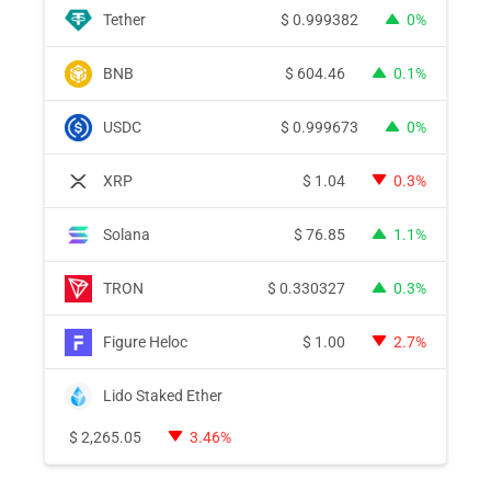
Tether
$
0.999382
0%
BNB
$
604.46
0.1%
USDC
$
0.999673
0%
XRP
$
1.04
0.3%
Solana
$
76.85
1.1%
TRON
$
0.330327
0.3%
Figure Heloc
$
1.00
2.7%
Lido Staked Ether
$
2,265.05
3.46%