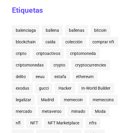
Etiquetas
balenciaga
ballena
ballenas
bitcoin
blockchain
caída
colección
comprar nft
cripto
criptoactivos
criptomoneda
criptomonedas
crypto
cryptocurrencies
delito
eeuu
estafa
ethereum
exodus
gucci
Hacker
In-World Builder
legalizar
Madrid
memecoin
memecoins
mercado
metaverso
minado
Moda
nfl
NFT
NFT Marketplace
nfts