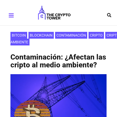
Ir
Main
al
Busc
Menu
contenido
BITCOIN
BLOCKCHAIN
CONTAMINACIÓN
CRIPTO
CRIP
AMBIENTE
Contaminación: ¿Afectan las
cripto al medio ambiente?