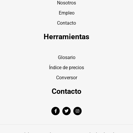
Nosotros
Empleo
Contacto
Herramientas
Glosario
Índice de precios
Conversor
Contacto
F
T
I
a
w
n
c
i
s
e
t
t
b
t
a
o
e
g