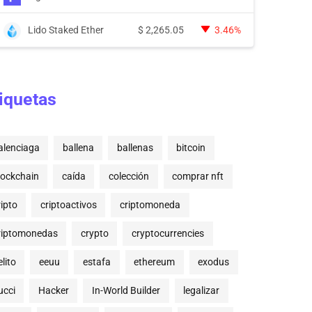
Lido Staked Ether
$
2,265.05
3.46%
iquetas
alenciaga
ballena
ballenas
bitcoin
lockchain
caída
colección
comprar nft
ripto
criptoactivos
criptomoneda
riptomonedas
crypto
cryptocurrencies
lito
eeuu
estafa
ethereum
exodus
ucci
Hacker
In-World Builder
legalizar