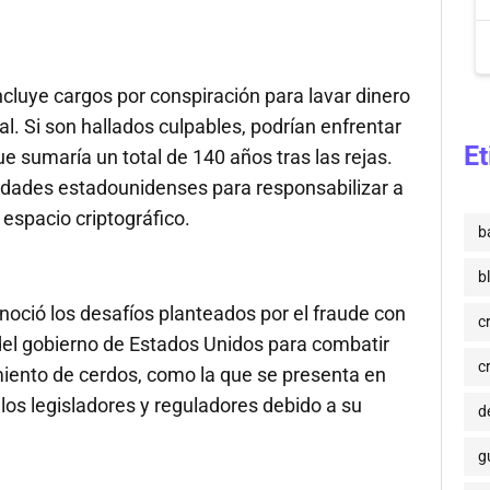
cluye cargos por conspiración para lavar dinero
al. Si son hallados culpables, podrían enfrentar
Et
ue sumaría un total de 140 años tras las rejas.
ridades estadounidenses para responsabilizar a
 espacio criptográfico.
b
b
noció los desafíos planteados por el fraude con
c
l gobierno de Estados Unidos para combatir
c
miento de cerdos, como la que se presenta en
os legisladores y reguladores debido a su
de
g