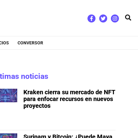
Bus
CIOS
CONVERSOR
timas noticias
Kraken cierra su mercado de NFT
para enfocar recursos en nuevos
proyectos
Surinam y Bitcoin: ¿Puede Maya