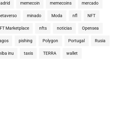
adrid
memecoin
memecoins
mercado
etaverso
minado
Moda
nfl
NFT
FT Marketplace
nfts
noticias
Opensea
agos
pishing
Polygon
Portugal
Rusia
hiba inu
taxis
TERRA
wallet