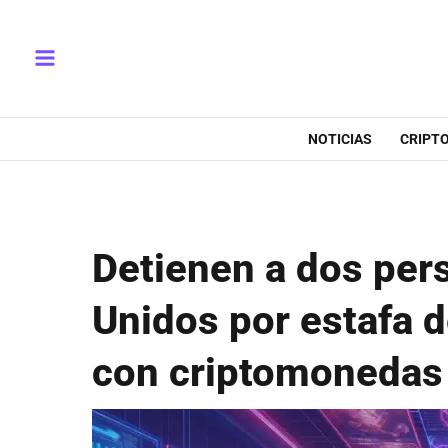
Ir
Main
al
Menu
contenido
NOTICIAS
CRIPT
Detienen a dos per
Unidos por estafa 
con criptomonedas