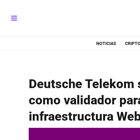
Ir
Main
al
Menu
contenido
NOTICIAS
CRIPT
Deutsche Telekom 
como validador par
infraestructura We