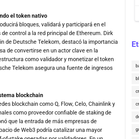
ndo el token nativo
ucirá bloques, validará y participará en el
de control a la red principal de Ethereum. Dirk
ain de Deutsche Telekom, destacó la importancia
Et
sa de convertirse en un actor clave en la
estructura como validador y monetizar el token
b
tsche Telekom asegura una fuente de ingresos
b
c
istema blockchain
des blockchain como Q, Flow, Celo, Chainlink y
c
ionales como proveedor confiable de staking de
de
onó que la entrada de más empresas de
pacio de Web3 podría catalizar una mayor
g
f-of-stake operadas por validadores. En un