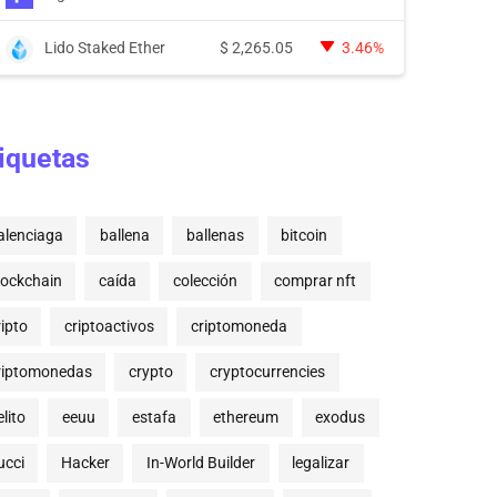
Lido Staked Ether
$
2,265.05
3.46%
iquetas
alenciaga
ballena
ballenas
bitcoin
lockchain
caída
colección
comprar nft
ripto
criptoactivos
criptomoneda
riptomonedas
crypto
cryptocurrencies
lito
eeuu
estafa
ethereum
exodus
ucci
Hacker
In-World Builder
legalizar