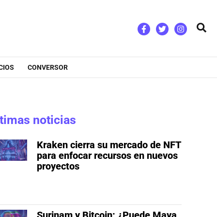
Bus
CIOS
CONVERSOR
timas noticias
Kraken cierra su mercado de NFT
para enfocar recursos en nuevos
proyectos
Surinam y Bitcoin: ¿Puede Maya