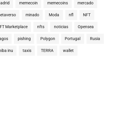
adrid
memecoin
memecoins
mercado
etaverso
minado
Moda
nfl
NFT
FT Marketplace
nfts
noticias
Opensea
agos
pishing
Polygon
Portugal
Rusia
hiba inu
taxis
TERRA
wallet