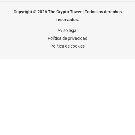
b
t
a
o
e
g
o
r
r
Copyright © 2026 The Crypto Tower | Todos los derechos
k
a
-
m
reservados.
f
Aviso legal
Política de privacidad
Política de cookies