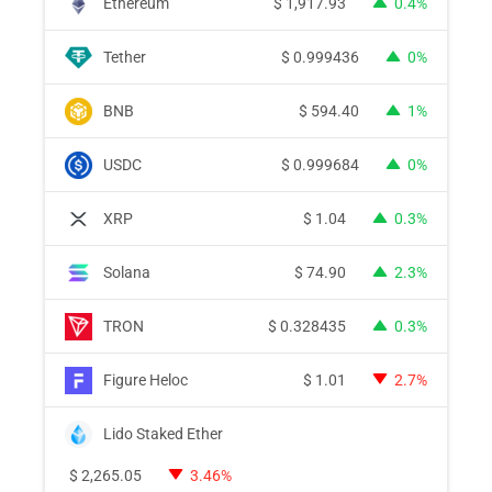
Ethereum
$
1,917.93
0.4%
Tether
$
0.999436
0%
BNB
$
594.40
1%
USDC
$
0.999684
0%
XRP
$
1.04
0.3%
Solana
$
74.90
2.3%
TRON
$
0.328435
0.3%
Figure Heloc
$
1.01
2.7%
Lido Staked Ether
$
2,265.05
3.46%