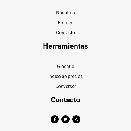
Nosotros
Empleo
Contacto
Herramientas
Glosario
Índice de precios
Conversor
Contacto
F
T
I
a
w
n
c
i
s
e
t
t