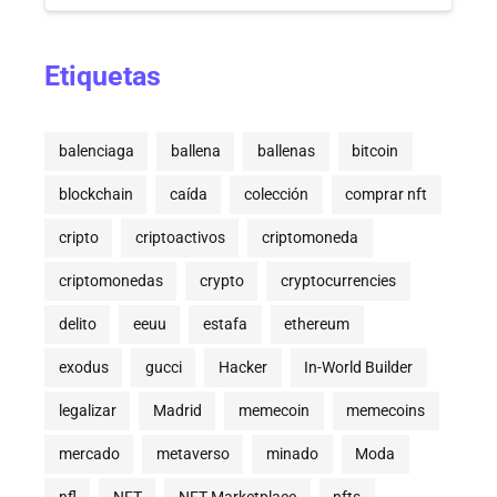
Etiquetas
balenciaga
ballena
ballenas
bitcoin
blockchain
caída
colección
comprar nft
cripto
criptoactivos
criptomoneda
criptomonedas
crypto
cryptocurrencies
delito
eeuu
estafa
ethereum
exodus
gucci
Hacker
In-World Builder
legalizar
Madrid
memecoin
memecoins
mercado
metaverso
minado
Moda