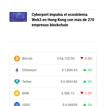
Cyberport impulsa el ecosistema
Web3 en Hong Kong con más de 270
empresas blockchain
Bitcoin
$
64,135.00
0.5%
Ethereum
$
1,894.93
0%
Tether
$
0.999185
0%
BNB
$
586.12
1.2%
USDC
$
0.99959
0%