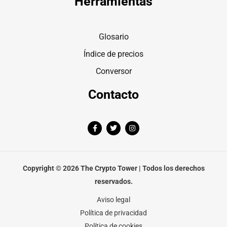
Herramientas
Glosario
Índice de precios
Conversor
Contacto
F
T
I
a
w
n
c
i
s
e
t
t
b
t
a
o
e
g
o
r
r
Copyright © 2026 The Crypto Tower | Todos los derechos
k
a
-
m
reservados.
f
Aviso legal
Política de privacidad
Política de cookies