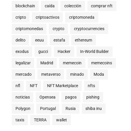
blockchain
caída
colección
comprar nft
cripto
criptoactivos
criptomoneda
criptomonedas
crypto
cryptocurrencies
delito
eeuu
estafa
ethereum
exodus
gucci
Hacker
In-World Builder
legalizar
Madrid
memecoin
memecoins
mercado
metaverso
minado
Moda
nfl
NFT
NFT Marketplace
nfts
noticias
Opensea
pagos
pishing
Polygon
Portugal
Rusia
shiba inu
taxis
TERRA
wallet