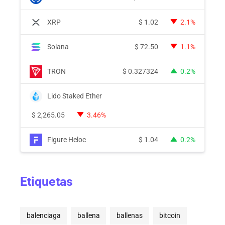
XRP
$
1.02
2.1%
Solana
$
72.50
1.1%
TRON
$
0.327324
0.2%
Lido Staked Ether
$
2,265.05
3.46%
Figure Heloc
$
1.04
0.2%
Etiquetas
balenciaga
ballena
ballenas
bitcoin