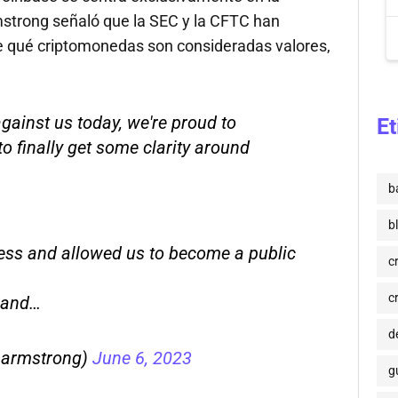
mstrong señaló que la SEC y la CFTC han
re qué criptomonedas son consideradas valores,
ainst us today, we're proud to
Et
to finally get some clarity around
b
b
ess and allowed us to become a public
c
c
n and…
de
n_armstrong)
June 6, 2023
g