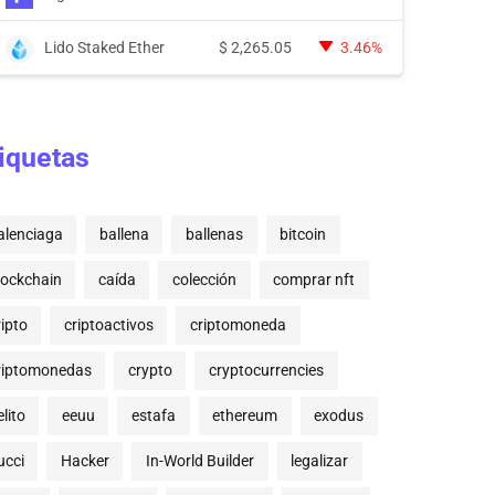
Lido Staked Ether
$
2,265.05
3.46%
iquetas
alenciaga
ballena
ballenas
bitcoin
lockchain
caída
colección
comprar nft
ripto
criptoactivos
criptomoneda
riptomonedas
crypto
cryptocurrencies
lito
eeuu
estafa
ethereum
exodus
ucci
Hacker
In-World Builder
legalizar