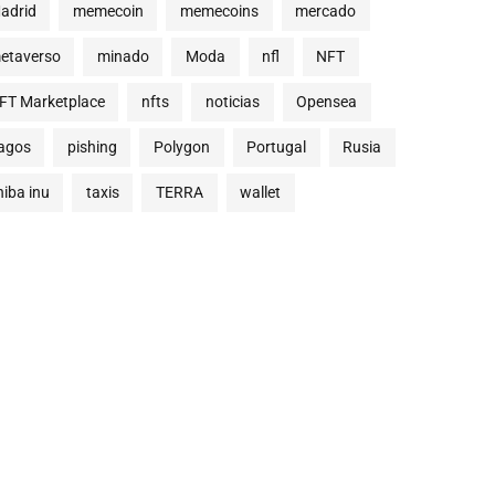
adrid
memecoin
memecoins
mercado
etaverso
minado
Moda
nfl
NFT
FT Marketplace
nfts
noticias
Opensea
agos
pishing
Polygon
Portugal
Rusia
hiba inu
taxis
TERRA
wallet