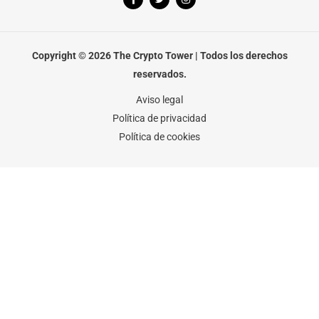
a
w
n
c
i
s
e
t
t
b
t
a
o
e
g
o
r
r
Copyright © 2026 The Crypto Tower | Todos los derechos
k
a
-
m
reservados.
f
Aviso legal
Política de privacidad
Política de cookies