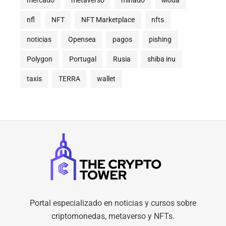
mercado
metaverso
minado
Moda
nfl
NFT
NFT Marketplace
nfts
noticias
Opensea
pagos
pishing
Polygon
Portugal
Rusia
shiba inu
taxis
TERRA
wallet
Portal especializado en noticias y cursos sobre
criptomonedas, metaverso y NFTs.