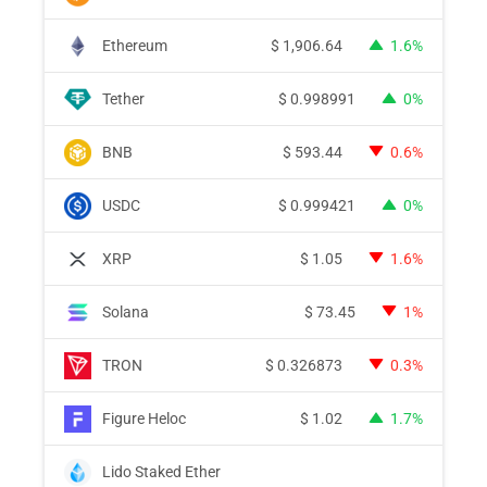
Ethereum
$
1,906.64
1.6%
Tether
$
0.998991
0%
BNB
$
593.44
0.6%
USDC
$
0.999421
0%
XRP
$
1.05
1.6%
Solana
$
73.45
1%
TRON
$
0.326873
0.3%
Figure Heloc
$
1.02
1.7%
Lido Staked Ether