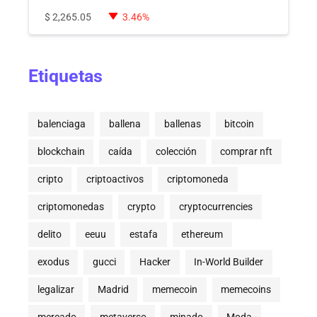
$
2,265.05
3.46%
Etiquetas
balenciaga
ballena
ballenas
bitcoin
blockchain
caída
colección
comprar nft
cripto
criptoactivos
criptomoneda
criptomonedas
crypto
cryptocurrencies
delito
eeuu
estafa
ethereum
exodus
gucci
Hacker
In-World Builder
legalizar
Madrid
memecoin
memecoins