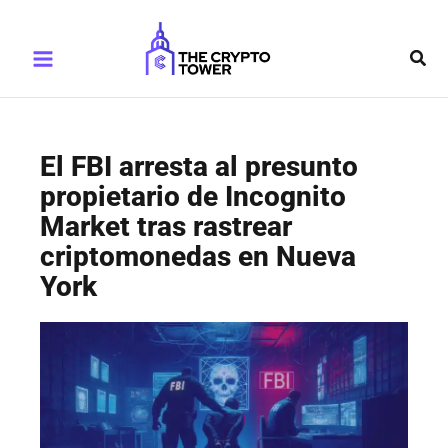
Ir
Main
al
Busc
Menu
contenido
El FBI arresta al presunto
propietario de Incognito
Market tras rastrear
criptomonedas en Nueva
York