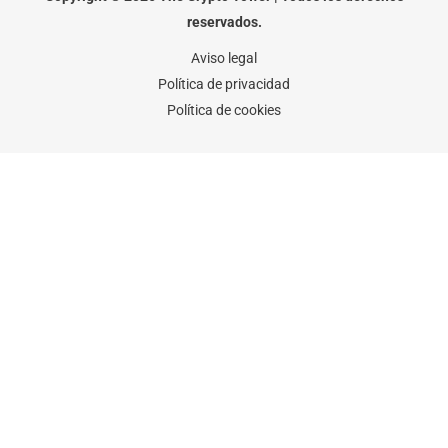
k
a
-
m
reservados.
f
Aviso legal
Política de privacidad
Política de cookies