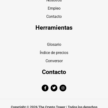
Nosotros
Empleo
Contacto
Herramientas
Glosario
Índice de precios
Conversor
Contacto
F
T
I
a
w
n
c
i
s
e
t
t
b
t
a
o
e
g
o
r
r
Copyright © 2026 The Crypto Tower | Todos los derechos