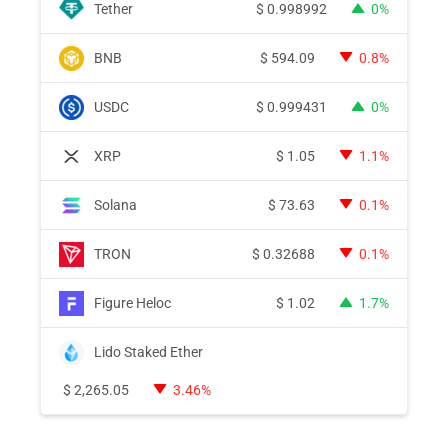
Tether
$
0.998992
0%
BNB
$
594.09
0.8%
USDC
$
0.999431
0%
XRP
$
1.05
1.1%
Solana
$
73.63
0.1%
TRON
$
0.32688
0.1%
Figure Heloc
$
1.02
1.7%
Lido Staked Ether
$
2,265.05
3.46%