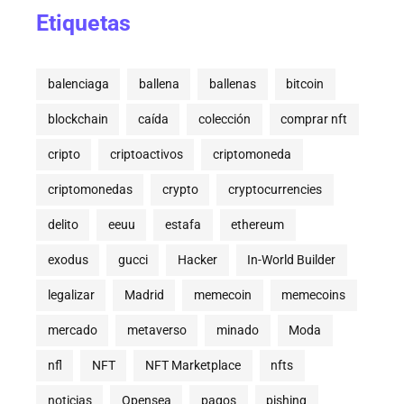
Etiquetas
balenciaga
ballena
ballenas
bitcoin
blockchain
caída
colección
comprar nft
cripto
criptoactivos
criptomoneda
criptomonedas
crypto
cryptocurrencies
delito
eeuu
estafa
ethereum
exodus
gucci
Hacker
In-World Builder
legalizar
Madrid
memecoin
memecoins
mercado
metaverso
minado
Moda
nfl
NFT
NFT Marketplace
nfts
noticias
Opensea
pagos
pishing