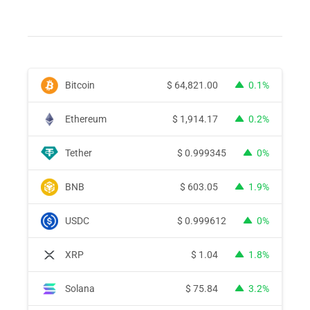
Bitcoin
$
64,821.00
0.1%
Ethereum
$
1,914.17
0.2%
Tether
$
0.999345
0%
BNB
$
603.05
1.9%
USDC
$
0.999612
0%
XRP
$
1.04
1.8%
Solana
$
75.84
3.2%