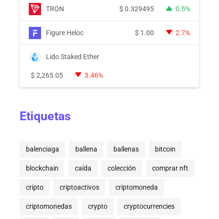
TRON
$
0.329495
0.5%
Figure Heloc
$
1.00
2.7%
Lido Staked Ether
$
2,265.05
3.46%
Etiquetas
balenciaga
ballena
ballenas
bitcoin
blockchain
caída
colección
comprar nft
cripto
criptoactivos
criptomoneda
criptomonedas
crypto
cryptocurrencies