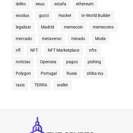
delito
eeuu
estafa
ethereum
exodus
gucci
Hacker
In-World Builder
legalizar
Madrid
memecoin
memecoins
mercado
metaverso
minado
Moda
nfl
NFT
NFT Marketplace
nfts
noticias
Opensea
pagos
pishing
Polygon
Portugal
Rusia
shiba inu
taxis
TERRA
wallet