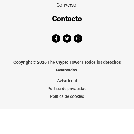
Conversor
Contacto
F
T
I
a
w
n
c
i
s
e
t
t
b
t
a
o
e
g
o
r
r
Copyright © 2026 The Crypto Tower | Todos los derechos
k
a
-
m
reservados.
f
Aviso legal
Política de privacidad
Política de cookies