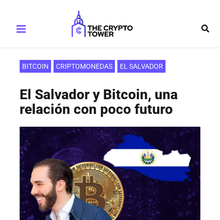
Ir
Main
al
Busc
Menu
contenido
BITCOIN
CRIPTOMONEDAS
EL SALVADOR
El Salvador y Bitcoin, una
relación con poco futuro