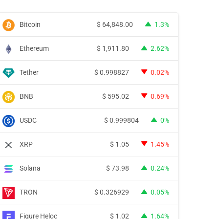
Bitcoin
$
64,848.00
1.3%
Ethereum
$
1,911.80
2.62%
Tether
$
0.998827
0.02%
BNB
$
595.02
0.69%
USDC
$
0.999804
0%
XRP
$
1.05
1.45%
Solana
$
73.98
0.24%
TRON
$
0.326929
0.05%
Figure Heloc
$
1.02
1.64%