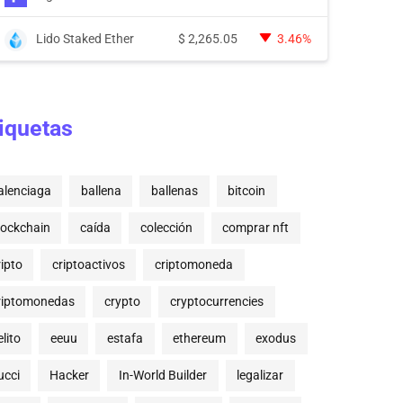
Lido Staked Ether
$
2,265.05
3.46%
iquetas
alenciaga
ballena
ballenas
bitcoin
lockchain
caída
colección
comprar nft
ripto
criptoactivos
criptomoneda
riptomonedas
crypto
cryptocurrencies
lito
eeuu
estafa
ethereum
exodus
ucci
Hacker
In-World Builder
legalizar