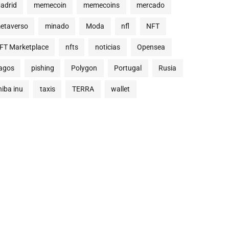
adrid
memecoin
memecoins
mercado
etaverso
minado
Moda
nfl
NFT
FT Marketplace
nfts
noticias
Opensea
agos
pishing
Polygon
Portugal
Rusia
hiba inu
taxis
TERRA
wallet