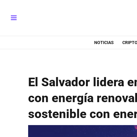
Ir
Main
al
Menu
contenido
NOTICIAS
CRIPT
El Salvador lidera e
con energía renova
sostenible con ener