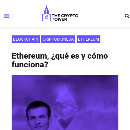
Ir
Main
al
Bu
Menu
contenido
BLOCKCHAIN
CRIPTOMONEDA
ETHEREUM
Ethereum, ¿qué es y cómo
funciona?