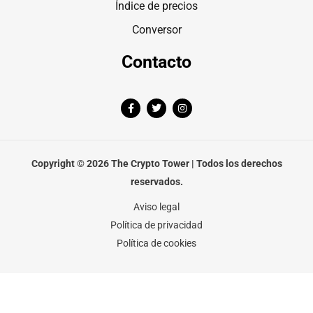
Índice de precios
Conversor
Contacto
F
T
I
a
w
n
c
i
s
e
t
t
b
t
a
o
e
g
o
r
r
Copyright © 2026 The Crypto Tower | Todos los derechos
k
a
-
m
reservados.
f
Aviso legal
Política de privacidad
Política de cookies