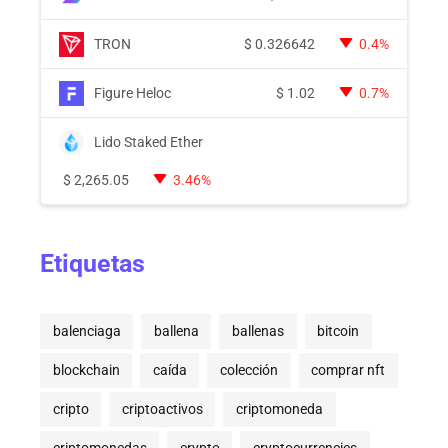
TRON
$
0.326642
0.4%
Figure Heloc
$
1.02
0.7%
Lido Staked Ether
$
2,265.05
3.46%
Etiquetas
balenciaga
ballena
ballenas
bitcoin
blockchain
caída
colección
comprar nft
cripto
criptoactivos
criptomoneda