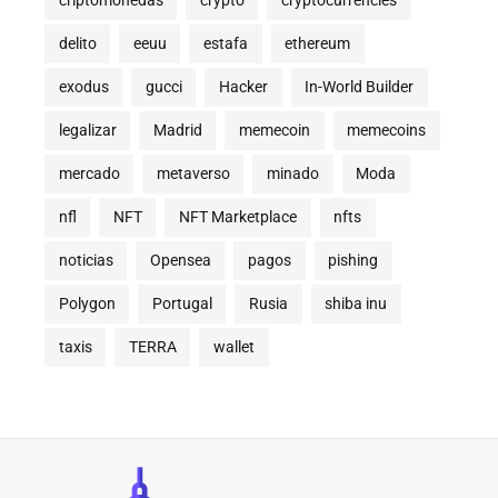
criptomonedas
crypto
cryptocurrencies
delito
eeuu
estafa
ethereum
exodus
gucci
Hacker
In-World Builder
legalizar
Madrid
memecoin
memecoins
mercado
metaverso
minado
Moda
nfl
NFT
NFT Marketplace
nfts
noticias
Opensea
pagos
pishing
Polygon
Portugal
Rusia
shiba inu
taxis
TERRA
wallet