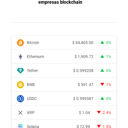
empresas blockchain
Bitcoin
$
64,465.00
0%
Ethereum
$
1,909.72
1%
Tether
$
0.999208
0%
BNB
$
591.47
1%
USDC
$
0.999587
0%
XRP
$
1.04
2.4%
Solana
$
72.99
1.5%