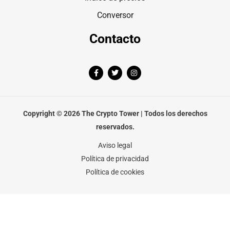
Conversor
Contacto
F
T
I
a
w
n
c
i
s
e
t
t
b
t
a
o
e
g
o
r
r
Copyright © 2026 The Crypto Tower | Todos los derechos
k
a
-
m
reservados.
f
Aviso legal
Política de privacidad
Política de cookies