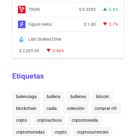
TRON
$
0.3293
0.6%
Figure Heloc
$
1.00
2.7%
Lido Staked Ether
$
2,265.05
3.46%
Etiquetas
balenciaga
ballena
ballenas
bitcoin
blockchain
caída
colección
comprar nft
cripto
criptoactivos
criptomoneda
criptomonedas
crypto
cryptocurrencies