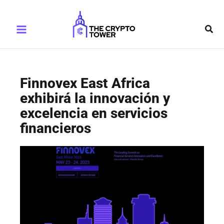
Ir
Main
al
Busc
Menu
contenido
Finnovex East Africa
exhibirá la innovación y
excelencia en servicios
financieros