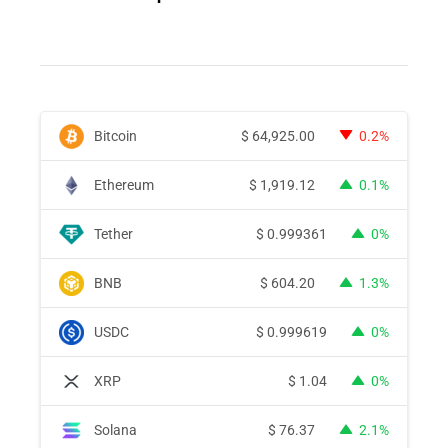
Bitcoin
$
64,925.00
0.2%
Ethereum
$
1,919.12
0.1%
Tether
$
0.999361
0%
BNB
$
604.20
1.3%
USDC
$
0.999619
0%
XRP
$
1.04
0%
Solana
$
76.37
2.1%