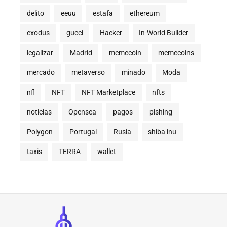
delito
eeuu
estafa
ethereum
exodus
gucci
Hacker
In-World Builder
legalizar
Madrid
memecoin
memecoins
mercado
metaverso
minado
Moda
nfl
NFT
NFT Marketplace
nfts
noticias
Opensea
pagos
pishing
Polygon
Portugal
Rusia
shiba inu
taxis
TERRA
wallet