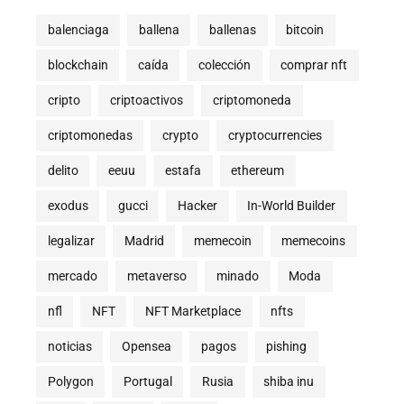
balenciaga
ballena
ballenas
bitcoin
blockchain
caída
colección
comprar nft
cripto
criptoactivos
criptomoneda
criptomonedas
crypto
cryptocurrencies
delito
eeuu
estafa
ethereum
exodus
gucci
Hacker
In-World Builder
legalizar
Madrid
memecoin
memecoins
mercado
metaverso
minado
Moda
nfl
NFT
NFT Marketplace
nfts
noticias
Opensea
pagos
pishing
Polygon
Portugal
Rusia
shiba inu