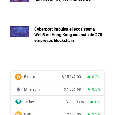
Cyberport impulsa el ecosistema
Web3 en Hong Kong con más de 270
empresas blockchain
Bitcoin
$
65,042.00
0.2%
Ethereum
$
1,921.68
0.5%
Tether
$
0.999396
0%
BNB
$
605.05
2.3%