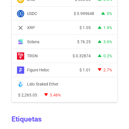
USDC
$
0.999648
0%
XRP
$
1.05
1.9%
Solana
$
76.25
3.6%
TRON
$
0.32874
0.2%
Figure Heloc
$
1.01
2.7%
Lido Staked Ether
$
2,265.05
3.46%
Etiquetas