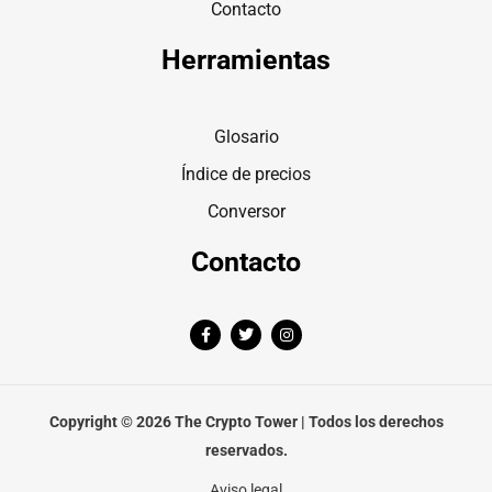
Contacto
Herramientas
Glosario
Índice de precios
Conversor
Contacto
F
T
I
a
w
n
c
i
s
e
t
t
b
t
a
o
e
g
o
r
r
Copyright © 2026 The Crypto Tower | Todos los derechos
k
a
-
m
reservados.
f
Aviso legal