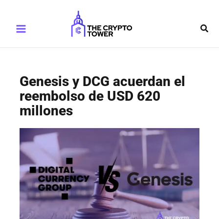
Ir
Main
al
Busc
Menu
contenido
Genesis y DCG acuerdan el
reembolso de USD 620
millones