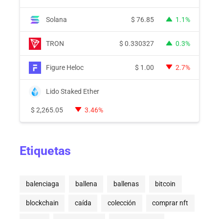
Solana
$
76.85
1.1%
TRON
$
0.330327
0.3%
Figure Heloc
$
1.00
2.7%
Lido Staked Ether
$
2,265.05
3.46%
Etiquetas
balenciaga
ballena
ballenas
bitcoin
blockchain
caída
colección
comprar nft