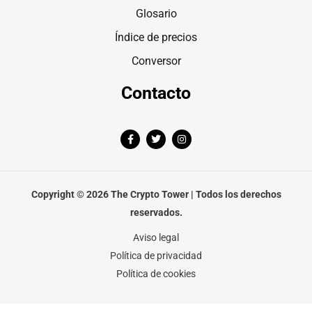
Glosario
Índice de precios
Conversor
Contacto
F
T
I
a
w
n
c
i
s
e
t
t
b
t
a
o
e
g
o
r
r
Copyright © 2026 The Crypto Tower | Todos los derechos
k
a
-
m
reservados.
f
Aviso legal
Política de privacidad
Política de cookies