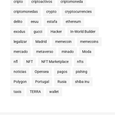
cripto
criptoactivos
criptomoneda
criptomonedas
crypto
cryptocurrencies
delito
eeuu
estafa
ethereum
exodus
gucci
Hacker
In-World Builder
legalizar
Madrid
memecoin
memecoins
mercado
metaverso
minado
Moda
nfl
NFT
NFT Marketplace
nfts
noticias
Opensea
pagos
pishing
Polygon
Portugal
Rusia
shiba inu
taxis
TERRA
wallet