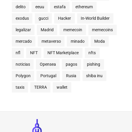
delito
eeuu
estafa
ethereum
exodus
gucci
Hacker
In-World Builder
legalizar
Madrid
memecoin
memecoins
mercado
metaverso
minado
Moda
nfl
NFT
NFT Marketplace
nfts
noticias
Opensea
pagos
pishing
Polygon
Portugal
Rusia
shiba inu
taxis
TERRA
wallet