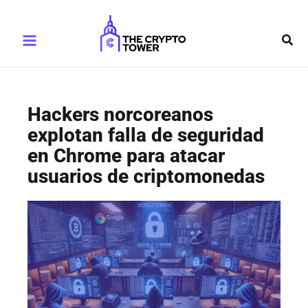
Ir
Main
al
Busc
Menu
contenido
Hackers norcoreanos
explotan falla de seguridad
en Chrome para atacar
usuarios de criptomonedas