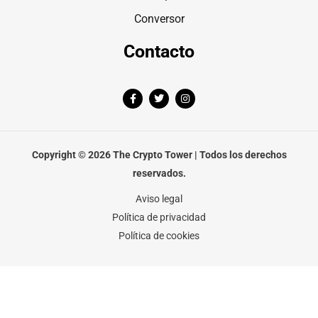
Conversor
Contacto
F
T
I
a
w
n
c
i
s
e
t
t
b
t
a
o
e
g
o
r
r
Copyright © 2026 The Crypto Tower | Todos los derechos
k
a
-
m
reservados.
f
Aviso legal
Política de privacidad
Política de cookies