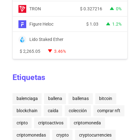
TRON
$
0.327216
0%
Figure Heloc
$
1.03
1.2%
Lido Staked Ether
$
2,265.05
3.46%
Etiquetas
balenciaga
ballena
ballenas
bitcoin
blockchain
caída
colección
comprar nft
cripto
criptoactivos
criptomoneda
criptomonedas
crypto
cryptocurrencies