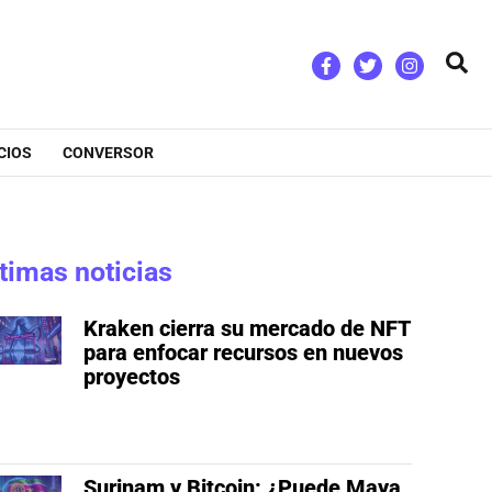
Bus
CIOS
CONVERSOR
timas noticias
Kraken cierra su mercado de NFT
para enfocar recursos en nuevos
proyectos
Surinam y Bitcoin: ¿Puede Maya