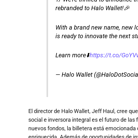
rebranded to Halo Wallet!🎉
With a brand new name, new l
is ready to innovate the next s
Learn more⬇️
https://t.co/GoYV
— Halo Wallet (@HaloDotSocia
El director de Halo Wallet, Jeff Haul, cree qu
social e inversora integral es el futuro de la
nuevos fondos, la billetera está emocionada 
enriquecida. Además de oportunidades de inv