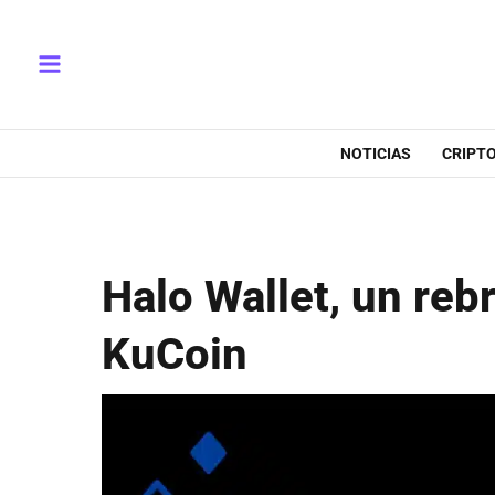
Ir
Main
al
Menu
contenido
NOTICIAS
CRIPT
Halo Wallet, un rebr
KuCoin