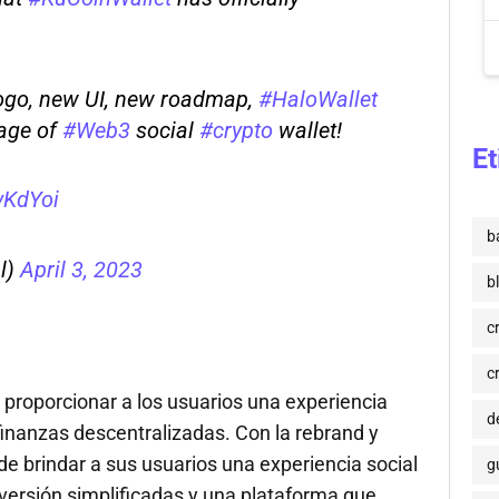
ogo, new UI, new roadmap,
#HaloWallet
tage of
#Web3
social
#crypto
wallet!
Et
vKdYoi
b
l)
April 3, 2023
b
c
c
e proporcionar a los usuarios una experiencia
de
s finanzas descentralizadas. Con la rebrand y
de brindar a sus usuarios una experiencia social
g
ersión simplificadas y una plataforma que