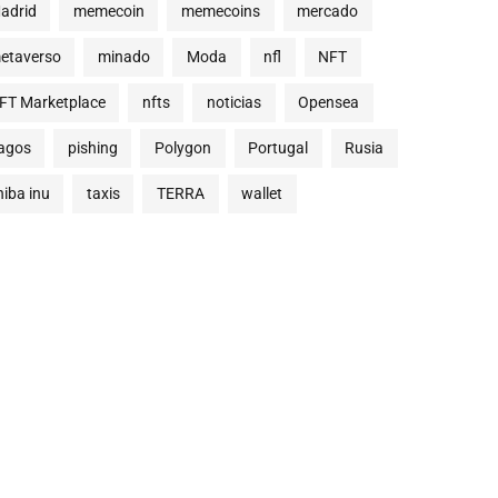
adrid
memecoin
memecoins
mercado
etaverso
minado
Moda
nfl
NFT
FT Marketplace
nfts
noticias
Opensea
agos
pishing
Polygon
Portugal
Rusia
hiba inu
taxis
TERRA
wallet