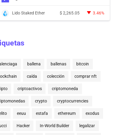
Lido Staked Ether
$
2,265.05
3.46%
iquetas
alenciaga
ballena
ballenas
bitcoin
lockchain
caída
colección
comprar nft
ripto
criptoactivos
criptomoneda
riptomonedas
crypto
cryptocurrencies
lito
eeuu
estafa
ethereum
exodus
ucci
Hacker
In-World Builder
legalizar