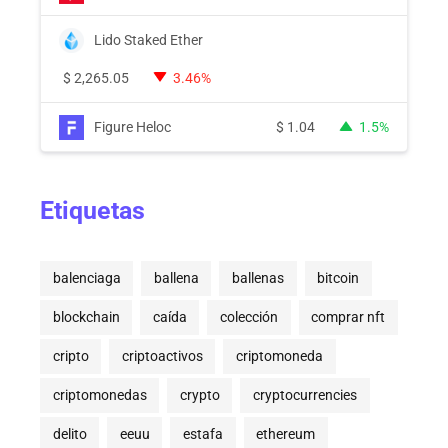
Lido Staked Ether
$
2,265.05
3.46%
Figure Heloc
$
1.04
1.5%
Etiquetas
balenciaga
ballena
ballenas
bitcoin
blockchain
caída
colección
comprar nft
cripto
criptoactivos
criptomoneda
criptomonedas
crypto
cryptocurrencies
delito
eeuu
estafa
ethereum