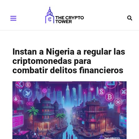
Ir
Main
al
Busc
Menu
contenido
Instan a Nigeria a regular las
criptomonedas para
combatir delitos financieros