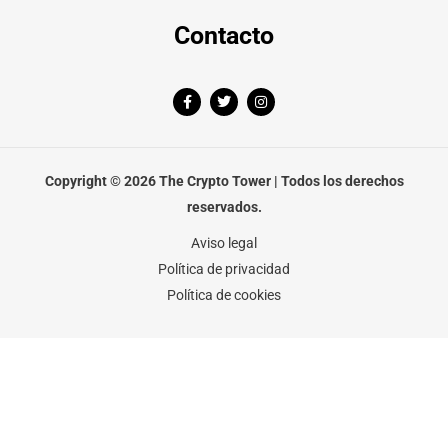
Contacto
F
T
I
a
w
n
c
i
s
e
t
t
b
t
a
o
e
g
o
r
r
Copyright © 2026 The Crypto Tower | Todos los derechos
k
a
-
m
reservados.
f
Aviso legal
Política de privacidad
Política de cookies