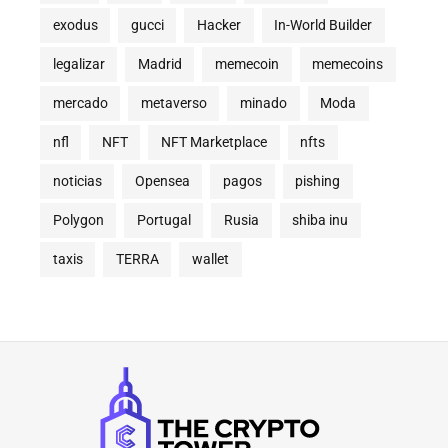
exodus
gucci
Hacker
In-World Builder
legalizar
Madrid
memecoin
memecoins
mercado
metaverso
minado
Moda
nfl
NFT
NFT Marketplace
nfts
noticias
Opensea
pagos
pishing
Polygon
Portugal
Rusia
shiba inu
taxis
TERRA
wallet