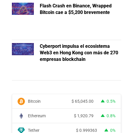
Flash Crash en Binance, Wrapped
Bitcoin cae a $5,200 brevemente
Cyberport impulsa el ecosistema
Web3 en Hong Kong con más de 270
empresas blockchain
Bitcoin
$
65,045.00
0.5%
Ethereum
$
1,920.79
0.8%
Tether
$
0.999363
0%