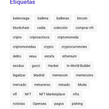
Etiquetas
balenciaga
ballena
ballenas
bitcoin
blockchain
caída
colección
comprar nft
cripto
criptoactivos
criptomoneda
criptomonedas
crypto
cryptocurrencies
delito
eeuu
estafa
ethereum
exodus
gucci
Hacker
In-World Builder
legalizar
Madrid
memecoin
memecoins
mercado
metaverso
minado
Moda
nfl
NFT
NFT Marketplace
nfts
noticias
Opensea
pagos
pishing