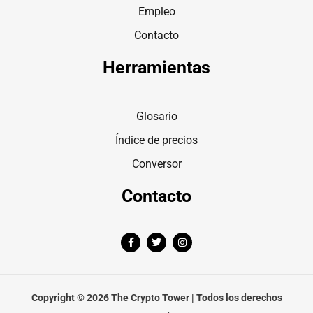
Empleo
Contacto
Herramientas
Glosario
Índice de precios
Conversor
Contacto
F
T
I
a
w
n
c
i
s
e
t
t
b
t
a
o
e
g
o
r
r
Copyright © 2026 The Crypto Tower | Todos los derechos
k
a