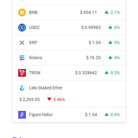
BNB
$
604.11
2.1%
USDC
$
0.99963
0%
XRP
$
1.04
3%
Solana
$
76.20
4%
TRON
$
0.328662
0.3%
Lido Staked Ether
$
2,265.05
3.46%
Figure Heloc
$
1.04
0.4%