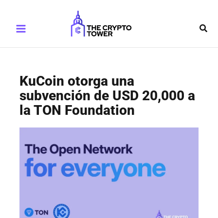
Ir
Main
al
Busc
Menu
contenido
KuCoin otorga una
subvención de USD 20,000 a
la TON Foundation