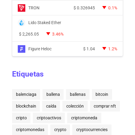
TRON
$
0.326945
0.1%
Lido Staked Ether
$
2,265.05
3.46%
Figure Heloc
$
1.04
1.2%
Etiquetas
balenciaga
ballena
ballenas
bitcoin
blockchain
caída
colección
comprar nft
cripto
criptoactivos
criptomoneda
criptomonedas
crypto
cryptocurrencies