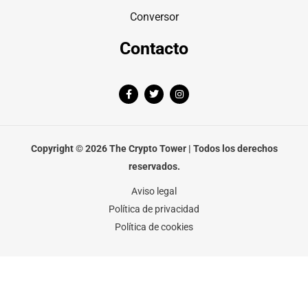
Conversor
Contacto
F
T
I
a
w
n
c
i
s
e
t
t
b
t
a
o
e
g
o
r
r
Copyright © 2026 The Crypto Tower | Todos los derechos
k
a
-
m
reservados.
f
Aviso legal
Política de privacidad
Política de cookies