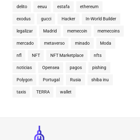
delito
eeuu
estafa
ethereum
exodus
gucci
Hacker
In-World Builder
legalizar
Madrid
memecoin
memecoins
mercado
metaverso
minado
Moda
nfl
NFT
NFT Marketplace
nfts
noticias
Opensea
pagos
pishing
Polygon
Portugal
Rusia
shiba inu
taxis
TERRA
wallet