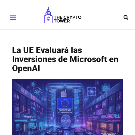
Ir
Main
al
Busc
Menu
contenido
La UE Evaluará las
Inversiones de Microsoft en
OpenAI