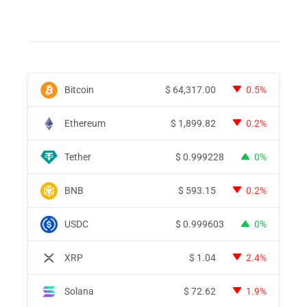
Bitcoin
$
64,317.00
0.5%
Ethereum
$
1,899.82
0.2%
Tether
$
0.999228
0%
BNB
$
593.15
0.2%
USDC
$
0.999603
0%
XRP
$
1.04
2.4%
Solana
$
72.62
1.9%