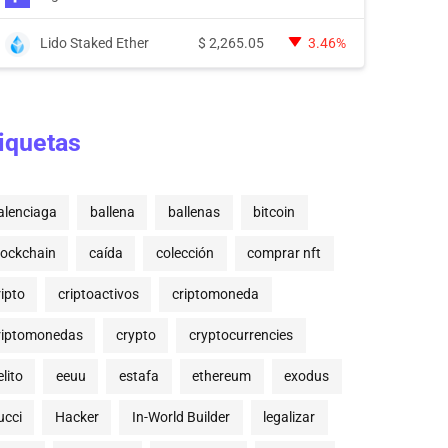
Lido Staked Ether
$
2,265.05
3.46%
iquetas
alenciaga
ballena
ballenas
bitcoin
lockchain
caída
colección
comprar nft
ripto
criptoactivos
criptomoneda
riptomonedas
crypto
cryptocurrencies
lito
eeuu
estafa
ethereum
exodus
ucci
Hacker
In-World Builder
legalizar