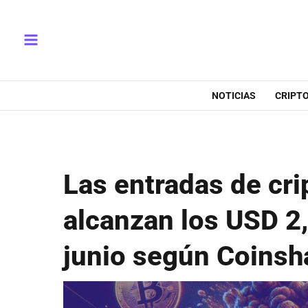
Ir
Main
al
Menu
contenido
NOTICIAS
CRIPT
Las entradas de cr
alcanzan los USD 2
junio según Coinsh