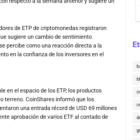
con respecto a la semana anterior y sugiere un
edores de ETP de criptomonedas registraron
que sugiere un cambio de sentimiento
Et
e percibe como una reacción directa a la
to en la confianza de los inversores en el
.
b
b
ble en el espacio de los ETP, los productos
c
 terreno. CoinShares informó que los
c
entaron una entrada récord de USD 69 millones
ente aprobación de varios ETF al contado de
de
g