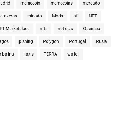
adrid
memecoin
memecoins
mercado
etaverso
minado
Moda
nfl
NFT
FT Marketplace
nfts
noticias
Opensea
agos
pishing
Polygon
Portugal
Rusia
hiba inu
taxis
TERRA
wallet