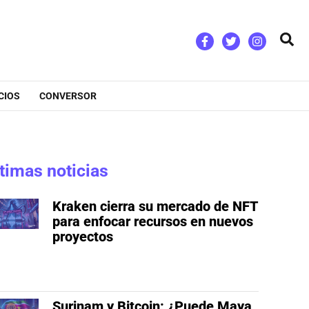
Bus
CIOS
CONVERSOR
timas noticias
Kraken cierra su mercado de NFT
para enfocar recursos en nuevos
proyectos
Surinam y Bitcoin: ¿Puede Maya