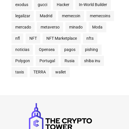
exodus
gucci
Hacker
In-World Builder
legalizar
Madrid
memecoin
memecoins
mercado
metaverso
minado
Moda
nfl
NFT
NFT Marketplace
nfts
noticias
Opensea
pagos
pishing
Polygon
Portugal
Rusia
shiba inu
taxis
TERRA
wallet