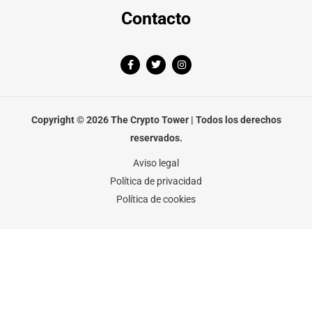
Contacto
F
T
I
a
w
n
c
i
s
e
t
t
b
t
a
o
e
g
o
r
r
Copyright © 2026 The Crypto Tower | Todos los derechos
k
a
-
m
reservados.
f
Aviso legal
Política de privacidad
Política de cookies