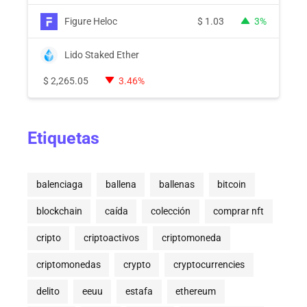
Figure Heloc
$
1.03
3%
Lido Staked Ether
$
2,265.05
3.46%
Etiquetas
balenciaga
ballena
ballenas
bitcoin
blockchain
caída
colección
comprar nft
cripto
criptoactivos
criptomoneda
criptomonedas
crypto
cryptocurrencies
delito
eeuu
estafa
ethereum