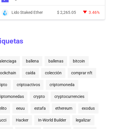
Lido Staked Ether
$
2,265.05
3.46%
iquetas
alenciaga
ballena
ballenas
bitcoin
lockchain
caída
colección
comprar nft
ripto
criptoactivos
criptomoneda
riptomonedas
crypto
cryptocurrencies
lito
eeuu
estafa
ethereum
exodus
ucci
Hacker
In-World Builder
legalizar