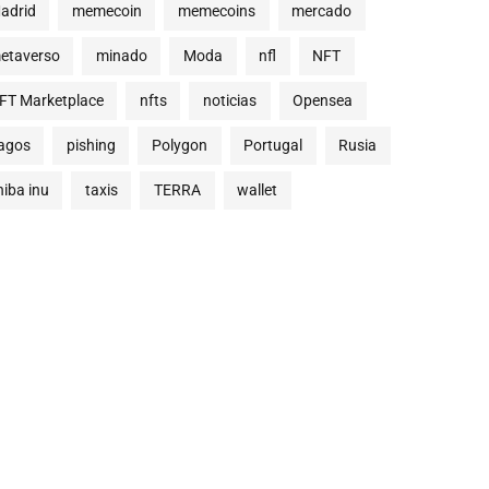
adrid
memecoin
memecoins
mercado
etaverso
minado
Moda
nfl
NFT
FT Marketplace
nfts
noticias
Opensea
agos
pishing
Polygon
Portugal
Rusia
hiba inu
taxis
TERRA
wallet