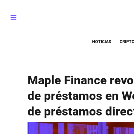
Ir
Main
al
Menu
contenido
NOTICIAS
CRIPT
Maple Finance revo
de préstamos en W
de préstamos direc