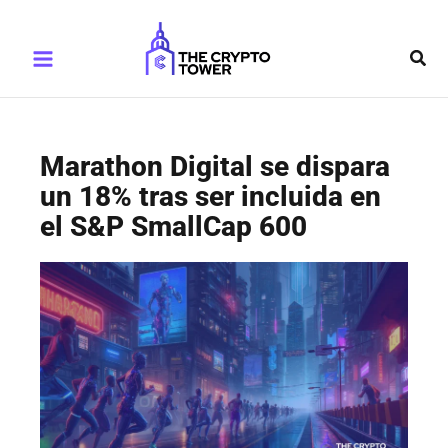
Ir
Main
al
Busc
Menu
contenido
Marathon Digital se dispara
un 18% tras ser incluida en
el S&P SmallCap 600