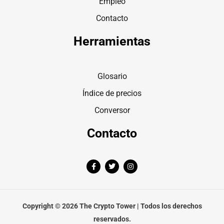
Empleo
Contacto
Herramientas
Glosario
Índice de precios
Conversor
Contacto
F
T
I
a
w
n
c
i
s
e
t
t
b
t
a
o
e
g
o
r
r
Copyright © 2026 The Crypto Tower | Todos los derechos
k
a
-
m
reservados.