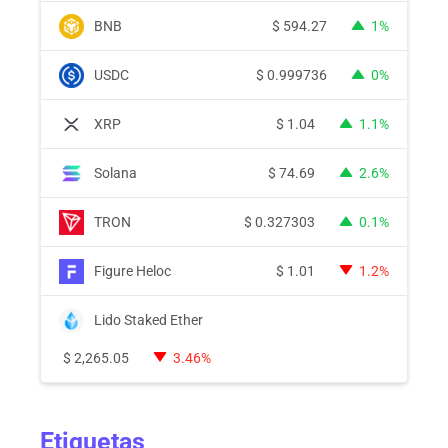
BNB
$
594.27
1%
USDC
$
0.999736
0%
XRP
$
1.04
1.1%
Solana
$
74.69
2.6%
TRON
$
0.327303
0.1%
Figure Heloc
$
1.01
1.2%
Lido Staked Ether
$
2,265.05
3.46%
Etiquetas