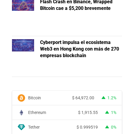
Flash Crash en Binance, Wrapped
Bitcoin cae a $5,200 brevemente
Cyberport impulsa el ecosistema
Web3 en Hong Kong con más de 270
empresas blockchain
Bitcoin
$
64,972.00
1.2%
Ethereum
$
1,915.55
1%
Tether
$
0.999519
0%