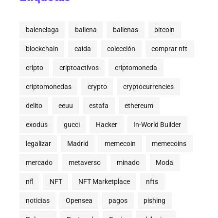
balenciaga
ballena
ballenas
bitcoin
blockchain
caída
colección
comprar nft
cripto
criptoactivos
criptomoneda
criptomonedas
crypto
cryptocurrencies
delito
eeuu
estafa
ethereum
exodus
gucci
Hacker
In-World Builder
legalizar
Madrid
memecoin
memecoins
mercado
metaverso
minado
Moda
nfl
NFT
NFT Marketplace
nfts
noticias
Opensea
pagos
pishing