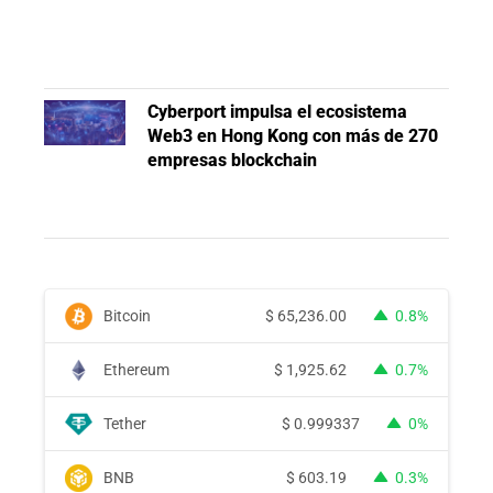
Cyberport impulsa el ecosistema
Web3 en Hong Kong con más de 270
empresas blockchain
Bitcoin
$
65,236.00
0.8%
Ethereum
$
1,925.62
0.7%
Tether
$
0.999337
0%
BNB
$
603.19
0.3%