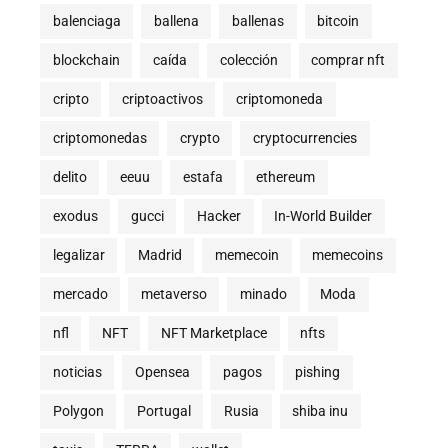
balenciaga
ballena
ballenas
bitcoin
blockchain
caída
colección
comprar nft
cripto
criptoactivos
criptomoneda
criptomonedas
crypto
cryptocurrencies
delito
eeuu
estafa
ethereum
exodus
gucci
Hacker
In-World Builder
legalizar
Madrid
memecoin
memecoins
mercado
metaverso
minado
Moda
nfl
NFT
NFT Marketplace
nfts
noticias
Opensea
pagos
pishing
Polygon
Portugal
Rusia
shiba inu