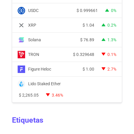
USDC
$
0.999661
0%
XRP
$
1.04
0.2%
Solana
$
76.89
1.3%
TRON
$
0.329648
0.1%
Figure Heloc
$
1.00
2.7%
Lido Staked Ether
$
2,265.05
3.46%
Etiquetas