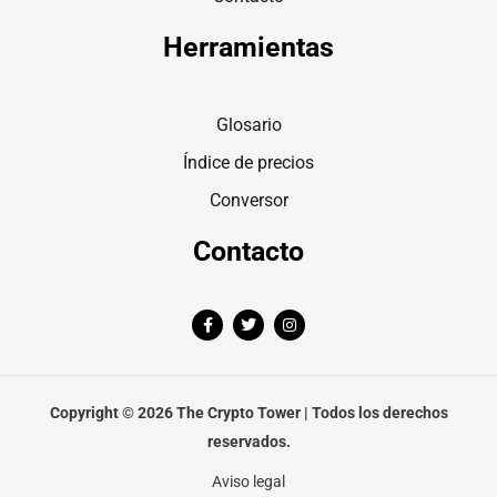
Herramientas
Glosario
Índice de precios
Conversor
Contacto
F
T
I
a
w
n
c
i
s
e
t
t
b
t
a
o
e
g
o
r
r
Copyright © 2026 The Crypto Tower | Todos los derechos
k
a
-
m
reservados.
f
Aviso legal