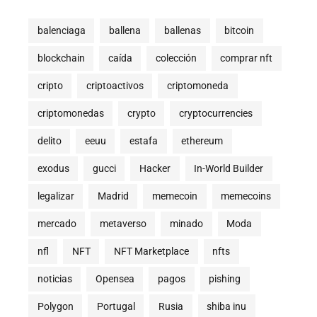
balenciaga
ballena
ballenas
bitcoin
blockchain
caída
colección
comprar nft
cripto
criptoactivos
criptomoneda
criptomonedas
crypto
cryptocurrencies
delito
eeuu
estafa
ethereum
exodus
gucci
Hacker
In-World Builder
legalizar
Madrid
memecoin
memecoins
mercado
metaverso
minado
Moda
nfl
NFT
NFT Marketplace
nfts
noticias
Opensea
pagos
pishing
Polygon
Portugal
Rusia
shiba inu