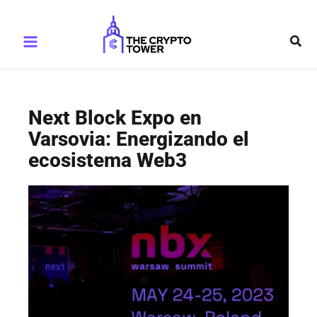
Ir
Main
al
Busc
Menu
contenido
Next Block Expo en
Varsovia: Energizando el
ecosistema Web3