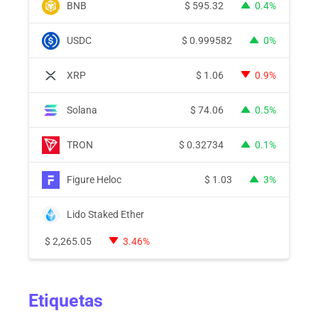
BNB
$
595.32
0.4%
USDC
$
0.999582
0%
XRP
$
1.06
0.9%
Solana
$
74.06
0.5%
TRON
$
0.32734
0.1%
Figure Heloc
$
1.03
3%
Lido Staked Ether
$
2,265.05
3.46%
Etiquetas