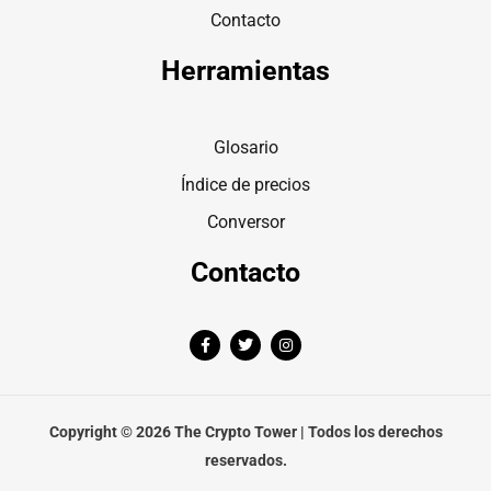
Contacto
Herramientas
Glosario
Índice de precios
Conversor
Contacto
F
T
I
a
w
n
c
i
s
e
t
t
b
t
a
o
e
g
o
r
r
Copyright © 2026 The Crypto Tower | Todos los derechos
k
a
-
m
reservados.
f