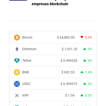
empresas blockchain
Bitcoin
$
64,883.00
0.3%
Ethereum
$
1,921.20
0%
Tether
$
0.999326
0%
BNB
$
602.55
1.4%
USDC
$
0.999573
0%
XRP
$
1.04
0.2%