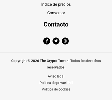
Índice de precios
Conversor
Contacto
F
T
I
a
w
n
c
i
s
e
t
t
b
t
a
o
e
g
o
r
r
Copyright © 2026 The Crypto Tower | Todos los derechos
k
a
-
m
reservados.
f
Aviso legal
Política de privacidad
Política de cookies