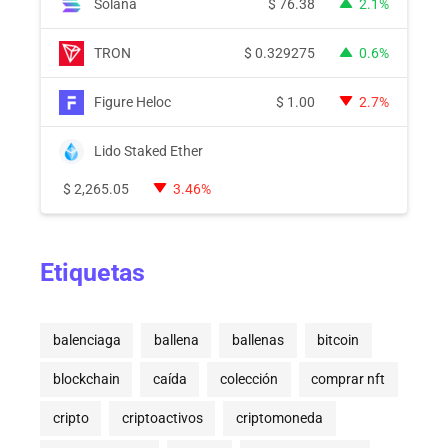
Solana
$
76.38
2.1%
TRON
$
0.329275
0.6%
Figure Heloc
$
1.00
2.7%
Lido Staked Ether
$
2,265.05
3.46%
Etiquetas
balenciaga
ballena
ballenas
bitcoin
blockchain
caída
colección
comprar nft
cripto
criptoactivos
criptomoneda