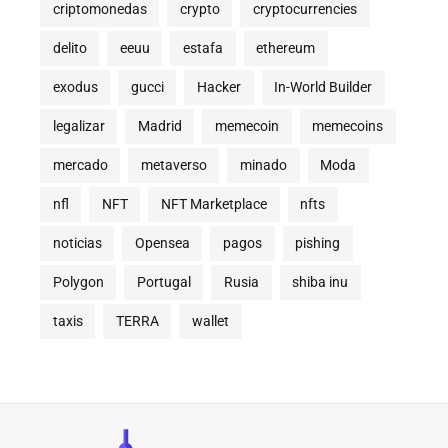
criptomonedas
crypto
cryptocurrencies
delito
eeuu
estafa
ethereum
exodus
gucci
Hacker
In-World Builder
legalizar
Madrid
memecoin
memecoins
mercado
metaverso
minado
Moda
nfl
NFT
NFT Marketplace
nfts
noticias
Opensea
pagos
pishing
Polygon
Portugal
Rusia
shiba inu
taxis
TERRA
wallet