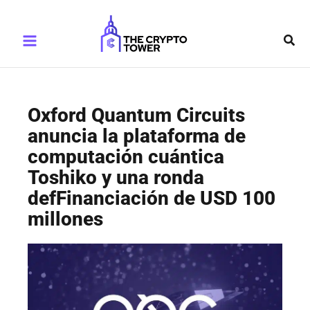
Ir
Main
al
Busc
Menu
contenido
Oxford Quantum Circuits
anuncia la plataforma de
computación cuántica
Toshiko y una ronda
defFinanciación de USD 100
millones