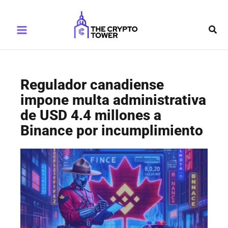
Ir
Main
al
Busc
Menu
contenido
Regulador canadiense
impone multa administrativa
de USD 4.4 millones a
Binance por incumplimiento