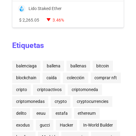
Lido Staked Ether
$
2,265.05
3.46%
Etiquetas
balenciaga
ballena
ballenas
bitcoin
blockchain
caída
colección
comprar nft
cripto
criptoactivos
criptomoneda
criptomonedas
crypto
cryptocurrencies
delito
eeuu
estafa
ethereum
exodus
gucci
Hacker
In-World Builder