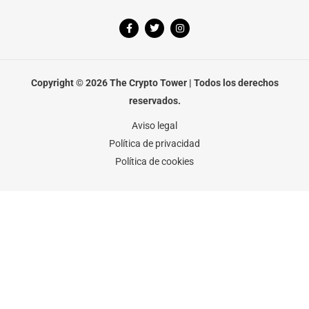
F
T
I
a
w
n
c
i
s
e
t
t
b
t
a
o
e
g
o
r
r
Copyright © 2026 The Crypto Tower | Todos los derechos
k
a
-
m
reservados.
f
Aviso legal
Política de privacidad
Política de cookies