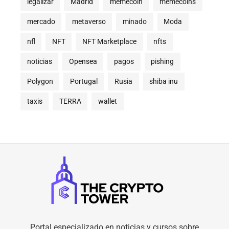
legalizar
Madrid
memecoin
memecoins
mercado
metaverso
minado
Moda
nfl
NFT
NFT Marketplace
nfts
noticias
Opensea
pagos
pishing
Polygon
Portugal
Rusia
shiba inu
taxis
TERRA
wallet
Portal especializado en noticias y cursos sobre