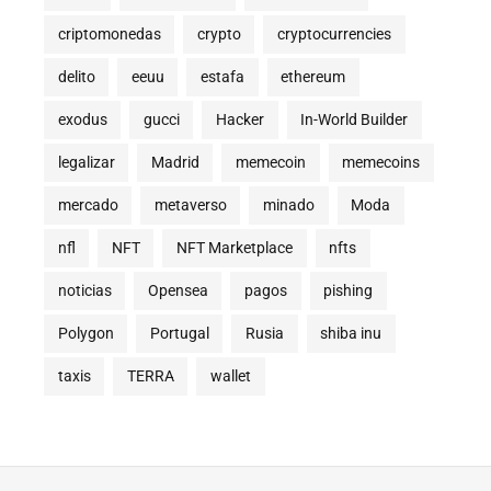
criptomonedas
crypto
cryptocurrencies
delito
eeuu
estafa
ethereum
exodus
gucci
Hacker
In-World Builder
legalizar
Madrid
memecoin
memecoins
mercado
metaverso
minado
Moda
nfl
NFT
NFT Marketplace
nfts
noticias
Opensea
pagos
pishing
Polygon
Portugal
Rusia
shiba inu
taxis
TERRA
wallet