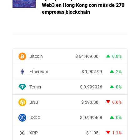
Web3 en Hong Kong con más de 270
empresas blockchain
Bitcoin
$
64,469.00
0.8%
Ethereum
$
1,902.99
2%
Tether
$
0.999026
0%
BNB
$
593.38
0.6%
USDC
$
0.999468
0%
XRP
$
1.05
1.1%