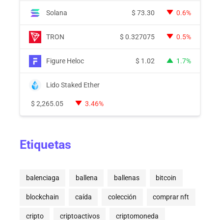
Solana
$
73.30
0.6%
TRON
$
0.327075
0.5%
Figure Heloc
$
1.02
1.7%
Lido Staked Ether
$
2,265.05
3.46%
Etiquetas
balenciaga
ballena
ballenas
bitcoin
blockchain
caída
colección
comprar nft
cripto
criptoactivos
criptomoneda