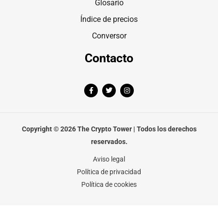
Glosario
Índice de precios
Conversor
Contacto
F
T
I
a
w
n
c
i
s
e
t
t
b
t
a
o
e
g
o
r
r
Copyright © 2026 The Crypto Tower | Todos los derechos
k
a
-
m
reservados.
f
Aviso legal
Política de privacidad
Política de cookies