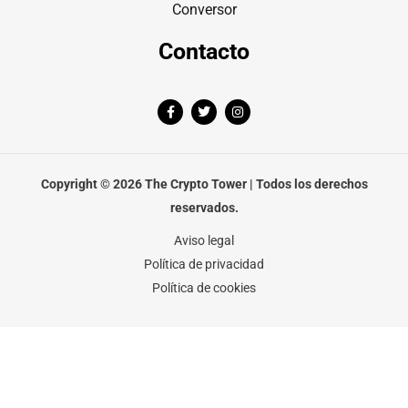
Conversor
Contacto
F
T
I
a
w
n
c
i
s
e
t
t
b
t
a
o
e
g
o
r
r
Copyright © 2026 The Crypto Tower | Todos los derechos
k
a
-
m
reservados.
f
Aviso legal
Política de privacidad
Política de cookies