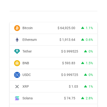
Bitcoin
$
64,925.00
1.1%
Ethereum
$
1,913.64
0.6%
Tether
$
0.999525
0%
BNB
$
593.83
1.5%
USDC
$
0.999725
0%
XRP
$
1.03
1%
Solana
$
74.75
2.8%