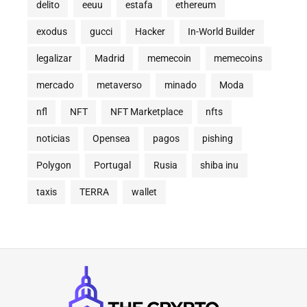
delito
eeuu
estafa
ethereum
exodus
gucci
Hacker
In-World Builder
legalizar
Madrid
memecoin
memecoins
mercado
metaverso
minado
Moda
nfl
NFT
NFT Marketplace
nfts
noticias
Opensea
pagos
pishing
Polygon
Portugal
Rusia
shiba inu
taxis
TERRA
wallet