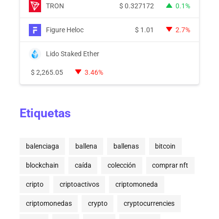
TRON
$
0.327172
0.1%
Figure Heloc
$
1.01
2.7%
Lido Staked Ether
$
2,265.05
3.46%
Etiquetas
balenciaga
ballena
ballenas
bitcoin
blockchain
caída
colección
comprar nft
cripto
criptoactivos
criptomoneda
criptomonedas
crypto
cryptocurrencies