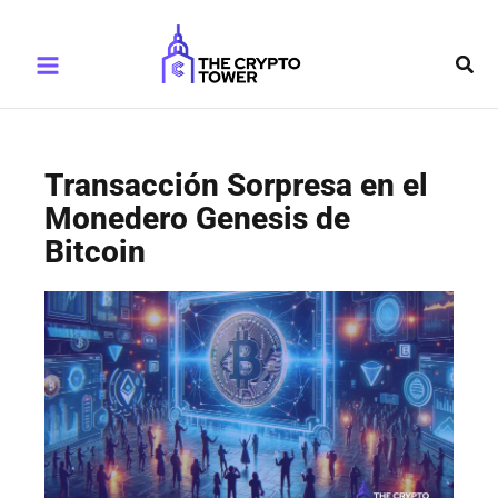
Ir
Main
al
Busc
Menu
contenido
Transacción Sorpresa en el
Monedero Genesis de
Bitcoin