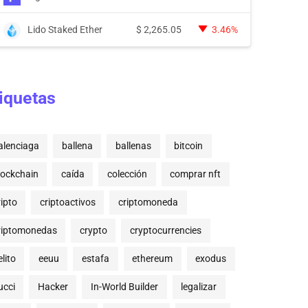
Lido Staked Ether
$
2,265.05
3.46%
iquetas
alenciaga
ballena
ballenas
bitcoin
lockchain
caída
colección
comprar nft
ripto
criptoactivos
criptomoneda
riptomonedas
crypto
cryptocurrencies
lito
eeuu
estafa
ethereum
exodus
ucci
Hacker
In-World Builder
legalizar