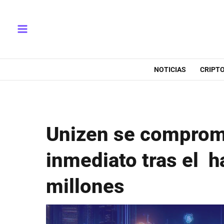
Ir
Main
al
Menu
contenido
NOTICIAS
CRIPT
Unizen se comprom
inmediato tras el 
millones