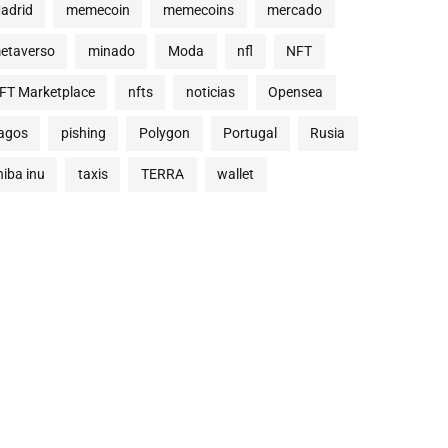
adrid
memecoin
memecoins
mercado
etaverso
minado
Moda
nfl
NFT
FT Marketplace
nfts
noticias
Opensea
agos
pishing
Polygon
Portugal
Rusia
hiba inu
taxis
TERRA
wallet