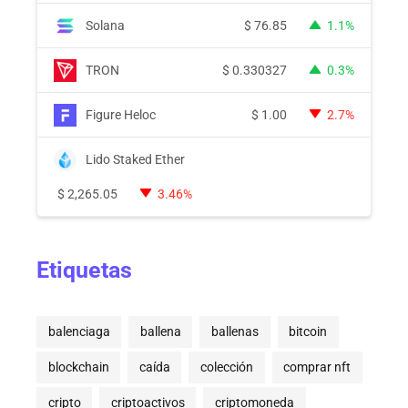
Solana
$
76.85
1.1%
TRON
$
0.330327
0.3%
Figure Heloc
$
1.00
2.7%
Lido Staked Ether
$
2,265.05
3.46%
Etiquetas
balenciaga
ballena
ballenas
bitcoin
blockchain
caída
colección
comprar nft
cripto
criptoactivos
criptomoneda