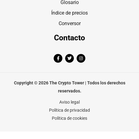
Glosario
Índice de precios
Conversor
Contacto
F
T
I
a
w
n
c
i
s
e
t
t
b
t
a
o
e
g
o
r
r
Copyright © 2026 The Crypto Tower | Todos los derechos
k
a
-
m
reservados.
f
Aviso legal
Política de privacidad
Política de cookies