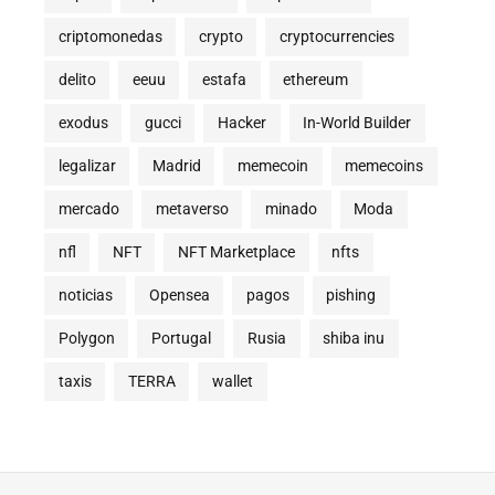
criptomonedas
crypto
cryptocurrencies
delito
eeuu
estafa
ethereum
exodus
gucci
Hacker
In-World Builder
legalizar
Madrid
memecoin
memecoins
mercado
metaverso
minado
Moda
nfl
NFT
NFT Marketplace
nfts
noticias
Opensea
pagos
pishing
Polygon
Portugal
Rusia
shiba inu
taxis
TERRA
wallet