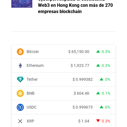
Web3 en Hong Kong con más de 270
empresas blockchain
Bitcoin
$
65,150.00
0.3%
Ethereum
$
1,923.77
0.3%
Tether
$
0.999382
0%
BNB
$
604.46
0.1%
USDC
$
0.999673
0%
XRP
$
1.04
0.3%