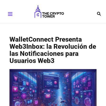
Ir
Main
al
Busc
Menu
contenido
WalletConnect Presenta
Web3Inbox: la Revolución de
las Notificaciones para
Usuarios Web3