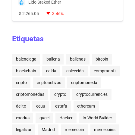
Lido Staked Ether
$
2,265.05
3.46%
Etiquetas
balenciaga
ballena
ballenas
bitcoin
blockchain
caída
colección
comprar nft
cripto
criptoactivos
criptomoneda
criptomonedas
crypto
cryptocurrencies
delito
eeuu
estafa
ethereum
exodus
gucci
Hacker
In-World Builder
legalizar
Madrid
memecoin
memecoins