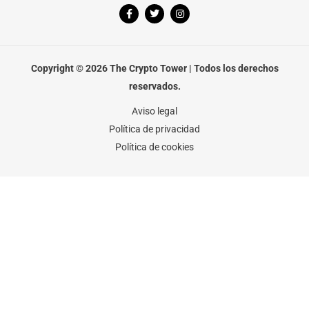
F
T
I
a
w
n
c
i
s
e
t
t
b
t
a
o
e
g
o
r
r
Copyright © 2026 The Crypto Tower | Todos los derechos
k
a
-
m
reservados.
f
Aviso legal
Política de privacidad
Política de cookies