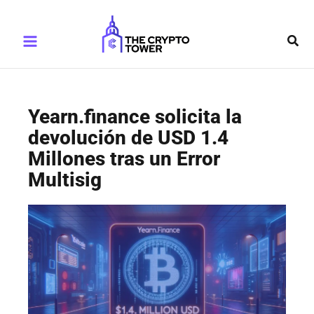
Ir
Main
al
Busc
Menu
contenido
Yearn.finance solicita la
devolución de USD 1.4
Millones tras un Error
Multisig