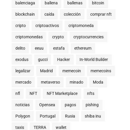
balenciaga
ballena
ballenas
bitcoin
blockchain
caída
colección
comprar nft
cripto
criptoactivos
criptomoneda
criptomonedas
crypto
cryptocurrencies
delito
eeuu
estafa
ethereum
exodus
gucci
Hacker
In-World Builder
legalizar
Madrid
memecoin
memecoins
mercado
metaverso
minado
Moda
nfl
NFT
NFT Marketplace
nfts
noticias
Opensea
pagos
pishing
Polygon
Portugal
Rusia
shiba inu
taxis
TERRA
wallet