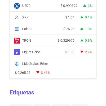
USDC
$
0.999599
0%
XRP
$
1.04
0.1%
Solana
$
76.08
1.9%
TRON
$
0.329675
0.8%
Figure Heloc
$
1.00
2.7%
Lido Staked Ether
$
2,265.05
3.46%
Etiquetas