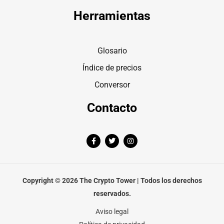
Herramientas
Glosario
Índice de precios
Conversor
Contacto
F
T
I
a
w
n
c
i
s
e
t
t
b
t
a
o
e
g
o
r
r
Copyright © 2026 The Crypto Tower | Todos los derechos
k
a
-
m
reservados.
f
Aviso legal