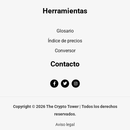
Herramientas
Glosario
Índice de precios
Conversor
Contacto
F
T
I
a
w
n
c
i
s
e
t
t
b
t
a
o
e
g
o
r
r
Copyright © 2026 The Crypto Tower | Todos los derechos
k
a
-
m
reservados.
f
Aviso legal