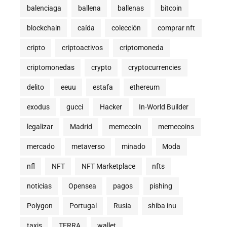
balenciaga
ballena
ballenas
bitcoin
blockchain
caída
colección
comprar nft
cripto
criptoactivos
criptomoneda
criptomonedas
crypto
cryptocurrencies
delito
eeuu
estafa
ethereum
exodus
gucci
Hacker
In-World Builder
legalizar
Madrid
memecoin
memecoins
mercado
metaverso
minado
Moda
nfl
NFT
NFT Marketplace
nfts
noticias
Opensea
pagos
pishing
Polygon
Portugal
Rusia
shiba inu
taxis
TERRA
wallet