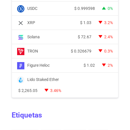
USDC
$
0.999598
0%
XRP
$
1.03
3.2%
Solana
$
72.67
2.4%
TRON
$
0.326679
0.3%
Figure Heloc
$
1.02
2%
Lido Staked Ether
$
2,265.05
3.46%
Etiquetas