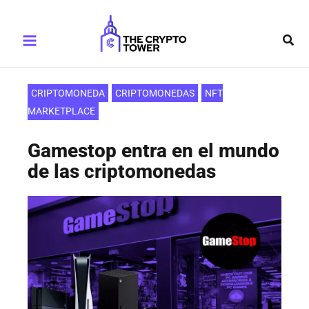
Ir
Main
al
Busc
Menu
contenido
CRIPTOMONEDA
CRIPTOMONEDAS
NFT
MARKETPLACE
Gamestop entra en el mundo
de las criptomonedas