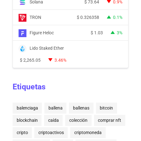
Solana
$
73.64
0.9%
TRON
$
0.326358
0.1%
Figure Heloc
$
1.03
3%
Lido Staked Ether
$
2,265.05
3.46%
Etiquetas
balenciaga
ballena
ballenas
bitcoin
blockchain
caída
colección
comprar nft
cripto
criptoactivos
criptomoneda