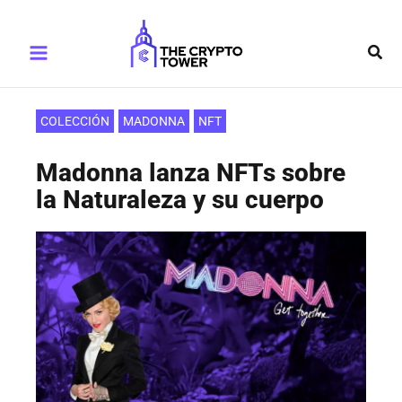
Ir
Main
al
Busc
Menu
contenido
COLECCIÓN
MADONNA
NFT
Madonna lanza NFTs sobre
la Naturaleza y su cuerpo