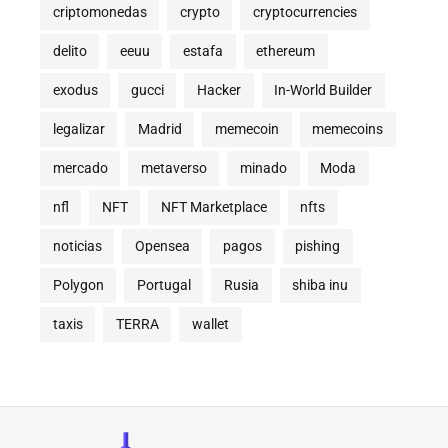
criptomonedas
crypto
cryptocurrencies
delito
eeuu
estafa
ethereum
exodus
gucci
Hacker
In-World Builder
legalizar
Madrid
memecoin
memecoins
mercado
metaverso
minado
Moda
nfl
NFT
NFT Marketplace
nfts
noticias
Opensea
pagos
pishing
Polygon
Portugal
Rusia
shiba inu
taxis
TERRA
wallet