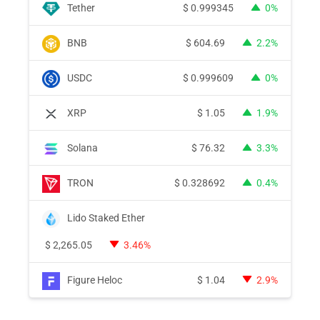
Tether
$
0.999345
0%
BNB
$
604.69
2.2%
USDC
$
0.999609
0%
XRP
$
1.05
1.9%
Solana
$
76.32
3.3%
TRON
$
0.328692
0.4%
Lido Staked Ether
$
2,265.05
3.46%
Figure Heloc
$
1.04
2.9%