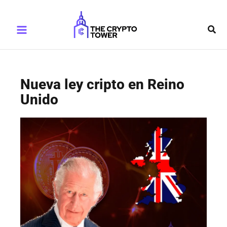
Ir
Main
al
Busc
Menu
contenido
Nueva ley cripto en Reino
Unido