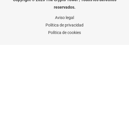
k
a
-
m
reservados.
f
Aviso legal
Política de privacidad
Política de cookies