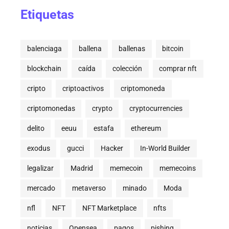
Etiquetas
balenciaga
ballena
ballenas
bitcoin
blockchain
caída
colección
comprar nft
cripto
criptoactivos
criptomoneda
criptomonedas
crypto
cryptocurrencies
delito
eeuu
estafa
ethereum
exodus
gucci
Hacker
In-World Builder
legalizar
Madrid
memecoin
memecoins
mercado
metaverso
minado
Moda
nfl
NFT
NFT Marketplace
nfts
noticias
Opensea
pagos
pishing