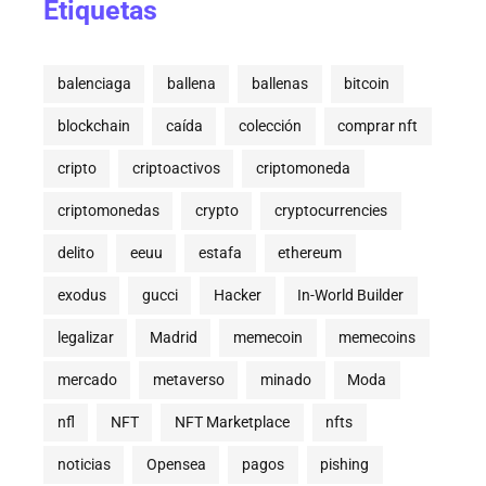
Etiquetas
balenciaga
ballena
ballenas
bitcoin
blockchain
caída
colección
comprar nft
cripto
criptoactivos
criptomoneda
criptomonedas
crypto
cryptocurrencies
delito
eeuu
estafa
ethereum
exodus
gucci
Hacker
In-World Builder
legalizar
Madrid
memecoin
memecoins
mercado
metaverso
minado
Moda
nfl
NFT
NFT Marketplace
nfts
noticias
Opensea
pagos
pishing