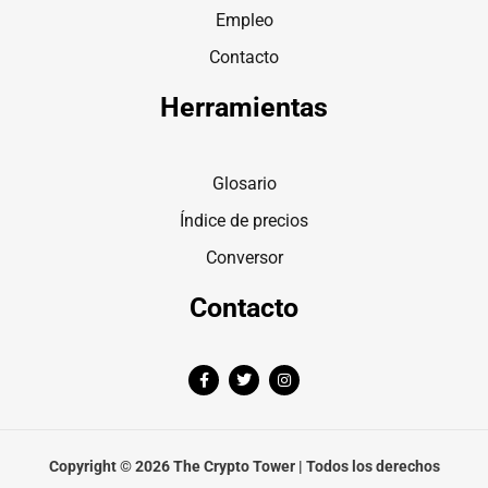
Empleo
Contacto
Herramientas
Glosario
Índice de precios
Conversor
Contacto
F
T
I
a
w
n
c
i
s
e
t
t
b
t
a
o
e
g
o
r
r
Copyright © 2026 The Crypto Tower | Todos los derechos
k
a