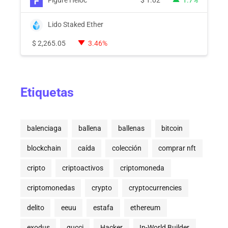
Figure Heloc
$
1.02
1.7%
Lido Staked Ether
$
2,265.05
3.46%
Etiquetas
balenciaga
ballena
ballenas
bitcoin
blockchain
caída
colección
comprar nft
cripto
criptoactivos
criptomoneda
criptomonedas
crypto
cryptocurrencies
delito
eeuu
estafa
ethereum
exodus
gucci
Hacker
In-World Builder