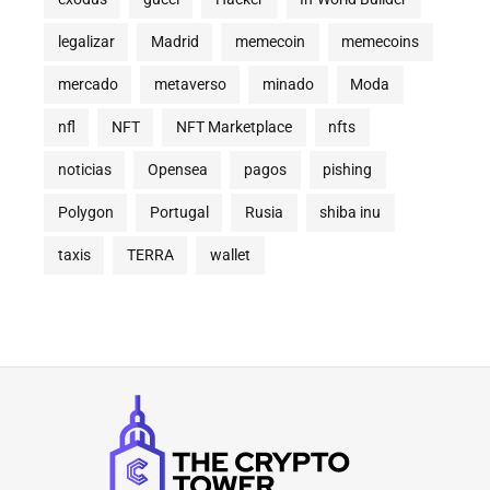
legalizar
Madrid
memecoin
memecoins
mercado
metaverso
minado
Moda
nfl
NFT
NFT Marketplace
nfts
noticias
Opensea
pagos
pishing
Polygon
Portugal
Rusia
shiba inu
taxis
TERRA
wallet