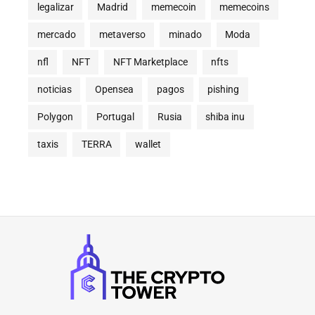
legalizar
Madrid
memecoin
memecoins
mercado
metaverso
minado
Moda
nfl
NFT
NFT Marketplace
nfts
noticias
Opensea
pagos
pishing
Polygon
Portugal
Rusia
shiba inu
taxis
TERRA
wallet