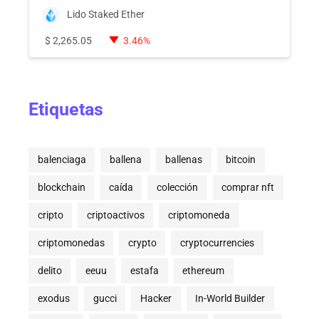
Lido Staked Ether
$
2,265.05
3.46%
Etiquetas
balenciaga
ballena
ballenas
bitcoin
blockchain
caída
colección
comprar nft
cripto
criptoactivos
criptomoneda
criptomonedas
crypto
cryptocurrencies
delito
eeuu
estafa
ethereum
exodus
gucci
Hacker
In-World Builder