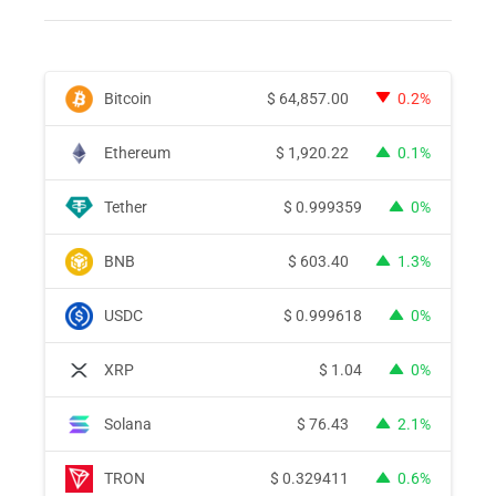
Bitcoin
$
64,857.00
0.2%
Ethereum
$
1,920.22
0.1%
Tether
$
0.999359
0%
BNB
$
603.40
1.3%
USDC
$
0.999618
0%
XRP
$
1.04
0%
Solana
$
76.43
2.1%
TRON
$
0.329411
0.6%