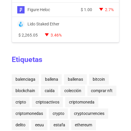
Figure Heloc
$
1.00
2.7%
Lido Staked Ether
$
2,265.05
3.46%
Etiquetas
balenciaga
ballena
ballenas
bitcoin
blockchain
caída
colección
comprar nft
cripto
criptoactivos
criptomoneda
criptomonedas
crypto
cryptocurrencies
delito
eeuu
estafa
ethereum