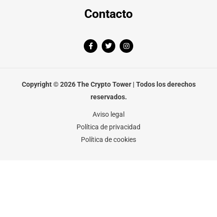
Contacto
F
T
I
a
w
n
c
i
s
e
t
t
b
t
a
o
e
g
o
r
r
Copyright © 2026 The Crypto Tower | Todos los derechos
k
a
-
m
reservados.
f
Aviso legal
Política de privacidad
Política de cookies