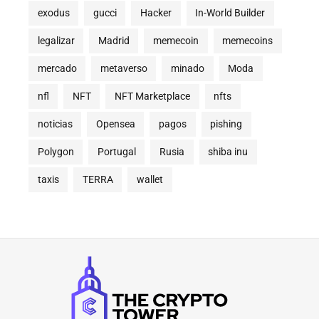
exodus
gucci
Hacker
In-World Builder
legalizar
Madrid
memecoin
memecoins
mercado
metaverso
minado
Moda
nfl
NFT
NFT Marketplace
nfts
noticias
Opensea
pagos
pishing
Polygon
Portugal
Rusia
shiba inu
taxis
TERRA
wallet