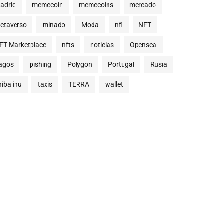
adrid
memecoin
memecoins
mercado
etaverso
minado
Moda
nfl
NFT
FT Marketplace
nfts
noticias
Opensea
agos
pishing
Polygon
Portugal
Rusia
hiba inu
taxis
TERRA
wallet