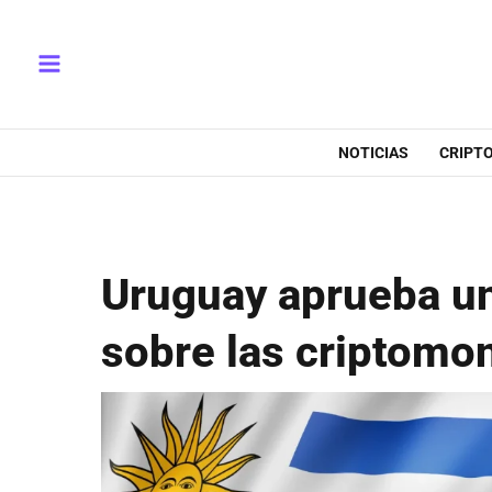
Ir
Main
al
Menu
contenido
NOTICIAS
CRIPT
Uruguay aprueba un
sobre las criptomo