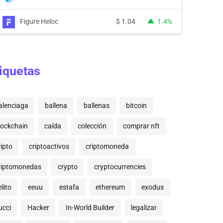
Figure Heloc
$
1.04
1.4%
iquetas
alenciaga
ballena
ballenas
bitcoin
lockchain
caída
colección
comprar nft
ripto
criptoactivos
criptomoneda
riptomonedas
crypto
cryptocurrencies
lito
eeuu
estafa
ethereum
exodus
ucci
Hacker
In-World Builder
legalizar