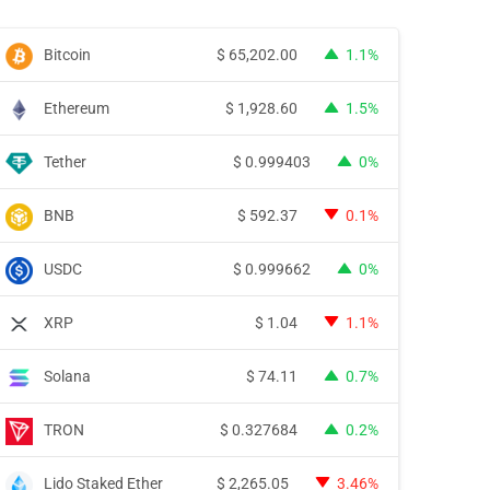
Bitcoin
$
65,202.00
1.1%
Ethereum
$
1,928.60
1.5%
Tether
$
0.999403
0%
BNB
$
592.37
0.1%
USDC
$
0.999662
0%
XRP
$
1.04
1.1%
Solana
$
74.11
0.7%
TRON
$
0.327684
0.2%
Lido Staked Ether
$
2,265.05
3.46%